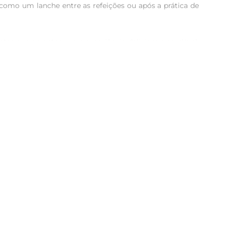
, como um lanche entre as refeições ou após a prática de 
es que garantem uma experiência deliciosa e saudável. 
disso, é uma fonte de fibras, contribuindo para uma 
academia ou viagens. Não importa onde você esteja, é 
não quer abrir mão de uma alimentação saudável.

sco e seco, longe da luz direta, para preservar suas 
 sem abrir mão do sabor. 
