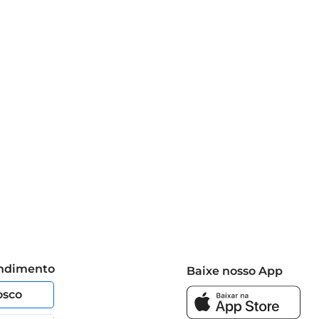
endimento
Baixe nosso App
osco