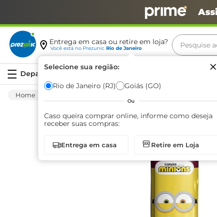
Ass
Pesquise aq
Entrega em casa ou retire em loja?
Você está no
Prezunic
Rio de Janeiro
Termos m
Selecione sua região:
Serviços
carne
Rio de Janeiro (RJ)
Goiás (GO)
Mercearia
Bomboniere
Barra De Cereal
leite
Ou
café
Caso queira comprar online, informe como deseja
receber suas compras:
queijo
Entrega em casa
Retire em Loja
azeite
biscoit
arroz
iogurte
papel h