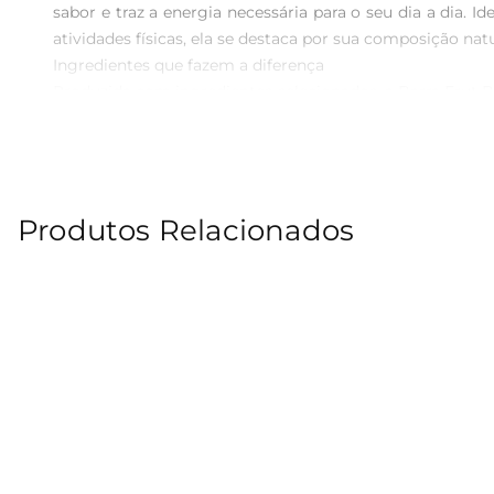
sabor e traz a energia necessária para o seu dia a dia. 
atividades físicas, ela se destaca por sua composição natu
Ingredientes que fazem a diferença  

Produzida com ingredientes selecionados, a Barra Frut
É uma opção que não contém adição de açúcares, perm
alimentação equilibrada e auxiliando na digestão.

Praticidade para o seu dia a dia  

Com seu formato compacto, a barra é fácil de transpo
Produtos Relacionados
possível ter à mão um lanche que une praticidade enutr
Especificações e informações adicionais  

Cada barra contém 22g de banana, proporcionando um s
características. A Barra Frut Banana Brasil é uma escol
Descubra a praticidade e o sabor da Barra Frut Banana Br