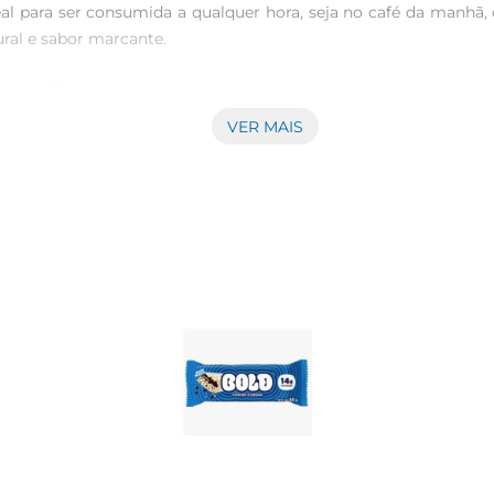
Ideal para ser consumida a qualquer hora, seja no café da manhã
ral e sabor marcante.

 Banana Brasil combina a doçura da banana com outroscomponent
itindo que você desfrute do sabor autêntico da fruta. Além 
VER MAIS
rtar, tornandose uma excelente companheira para o trabalho, 
ição. A embalagem é ideal para quem tem uma rotina agitada e 
abor intenso e natural. É importante armazenar em local fre
ha consciente para quem deseja manter uma alimentação saudável
asil einclua essa deliciosa opção em sua rotina alimentar