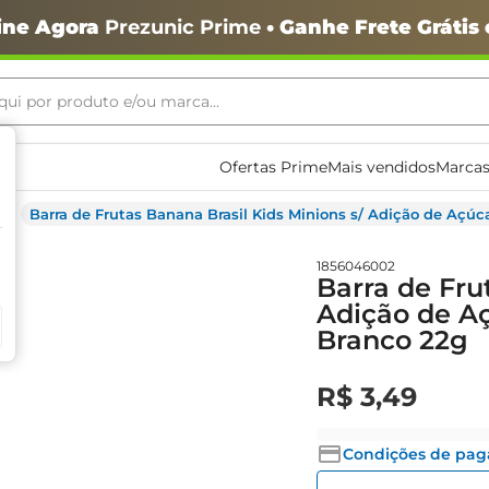
ine Agora
Prezunic Prime
• Ganhe Frete Grátis
ui por produto e/ou marca...
ais buscados
Ofertas Prime
Mais vendidos
Marcas
Barra de Frutas Banana Brasil Kids Minions s/ Adição de Açú
1856046002
Barra de Fru
Adição de A
Branco 22g
o
R$
3
,
49
Condições de pa
igiênico