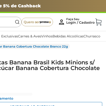
 e 5% de Cashback
Quero ser
 Exclusivas
Carnes & Aves
Vinhos
Bebidas Alcoólicas
Churrasco
car Banana Cobertura Chocolate Branco 22g
tas Banana Brasil Kids Minions s/
çúcar Banana Cobertura Chocolate
gamento