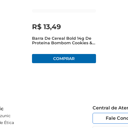
R$
13
,
49
Barra De Cereal Bold 14g De
Proteína Bombom Cookies &
Cream 40g
Central de At
ic
zunic
Fale Con
e Ética