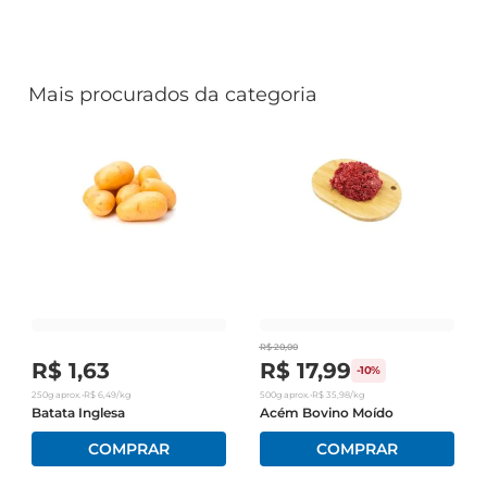
Mais procurados da categoria
R$
20
,
00
R$
1
,
63
R$
17
,
99
-
10%
250g
aprox.
•
R$
6
,
49
/kg
500g
aprox.
•
R$
35
,
98
/kg
Batata Inglesa
Acém Bovino Moído