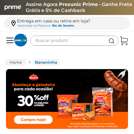
Assine Agora
Prezunic Prime
• Ganhe Frete
Grátis e 5% de Cashback
Entrega em casa ou retire em loja?
Você está no
Prezunic
Rio de Janeiro
Buscar produto
Termos mais buscados
carne
Bananinha
leite
café
queijo
arroz
azeite
biscoito