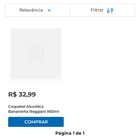
cerveja
Relevância
Filtrar
iogurte
papel higiênico
R$
32
,
99
Coquetel Alcoólico
Bananinha Reggiani 950ml
Página
1
de
1