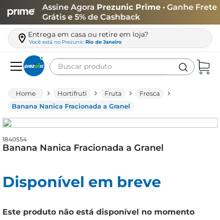
Assine Agora
Prezunic Prime
• Ganhe Frete
Grátis e 5% de Cashback
Entrega em casa ou retire em loja?
Você está no
Prezunic
Rio de Janeiro
Buscar produto
Termos mais buscados
Hortifruti
Fruta
Fresca
carne
Banana Nanica Fracionada a Granel
leite
café
1840554
Banana Nanica Fracionada a Granel
queijo
arroz
Disponível em breve
azeite
biscoito
Este produto não está disponível no momento