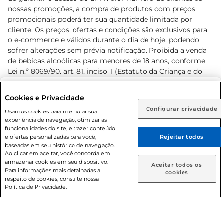
nossas promoções, a compra de produtos com preços
promocionais poderá ter sua quantidade limitada por
cliente. Os preços, ofertas e condições são exclusivos para
o e-commerce e válidos durante o dia de hoje, podendo
sofrer alterações sem prévia notificação. Proibida a venda
de bebidas alcoólicas para menores de 18 anos, conforme
Lei n.º 8069/90, art. 81, inciso II (Estatuto da Criança e do
Adolescente). Preços e condições exclusivos para o
www.prezunic.com.br
, podendo sofrer alterações sem aviso
Selecione sua região:
Cookies e Privacidade
prévio. O valor mínimo para as compras on-line é de R$
Configurar privacidade
Rio de Janeiro (RJ)
Goiás (GO)
Usamos cookies para melhorar sua
80,00.
experiência de navegação, otimizar as
Ou
funcionalidades do site, e trazer conteúdo
e ofertas personalizadas para você,
Rejeitar todos
Caso queira comprar online, informe como deseja receber
baseadas em seu histórico de navegação.
suas compras:
Ao clicar em aceitar, você concorda em
armazenar cookies em seu dispositivo.
© 2026 Copyright. Todos os direitos
Aceitar todos os
Para informações mais detalhadas a
Entrega em casa
Retire em Loja
cookies
reservados Prezunic.
respeito de cookies, consulte nossa
Política de Privacidade.