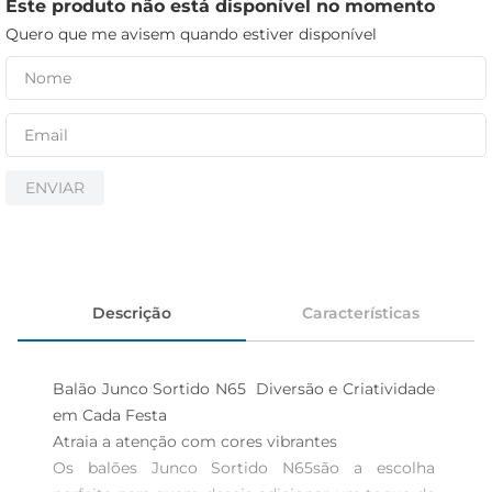
iogurte
Este produto não está disponível no momento
Quero que me avisem quando estiver disponível
papel higiênico
cerveja
ENVIAR
Descrição
Características
Balão Junco Sortido N65  Diversão e Criatividade 
em Cada Festa

Atraia a atenção com cores vibrantes  

Os balões Junco Sortido N65são a escolha 