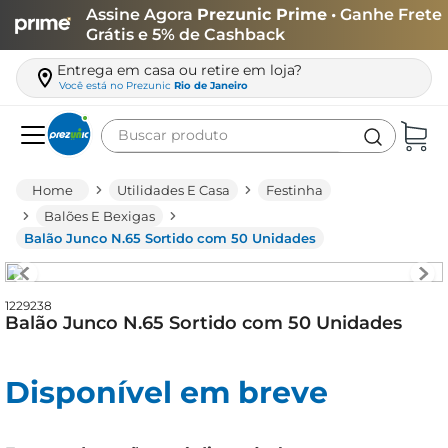
Assine Agora
Prezunic Prime
• Ganhe Frete
Grátis e 5% de Cashback
Entrega em casa ou retire em loja?
Você está no
Prezunic
Rio de Janeiro
Buscar produto
Termos mais buscados
Utilidades E Casa
Festinha
carne
Balões E Bexigas
Balão Junco N.65 Sortido com 50 Unidades
leite
café
1229238
queijo
Balão Junco N.65 Sortido com 50 Unidades
arroz
biscoito
Disponível em breve
azeite