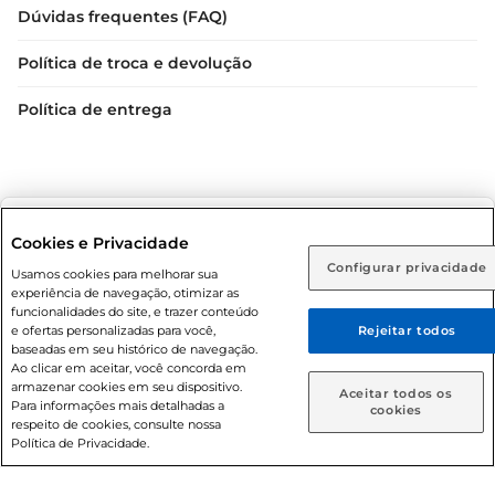
Dúvidas frequentes (FAQ)
Política de troca e devolução
Política de entrega
Selecione sua região:
Cookies e Privacidade
Configurar privacidade
Rio de Janeiro (RJ)
Goiás (GO)
Usamos cookies para melhorar sua
Condições gerais: Em caso de divergência de valores, o
experiência de navegação, otimizar as
valor válido é o do carrinho de compras. Fotos ilustrativas.
Ou
funcionalidades do site, e trazer conteúdo
e ofertas personalizadas para você,
Rejeitar todos
Compras sujeitas a confirmação de estoque. Compras
Caso queira comprar online, informe como deseja receber
baseadas em seu histórico de navegação.
podem ser canceladas em caso de suspeita de fraude. A fim
suas compras:
Ao clicar em aceitar, você concorda em
de garantir o acesso de um maior número de clientes as
armazenar cookies em seu dispositivo.
Aceitar todos os
nossas promoções, a compra de produtos com preços
Para informações mais detalhadas a
Entrega em casa
Retire em Loja
cookies
respeito de cookies, consulte nossa
promocionais poderá ter sua quantidade limitada por
Política de Privacidade.
cliente. Os preços, ofertas e condições são exclusivos para
o e-commerce e válidos durante o dia de hoje, podendo