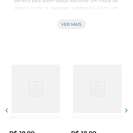
perfeita para quem deseja adicionar um toque de 
alegria e cor a qualquer celebração. Com um 
pacote contendo 50 unidades, esses balões são 
ideais para festas de aniversário, casamentos, 
VER MAIS
eventos corporativos ou qualquer ocasião 
especial. Disponíveis em uma variedade de cores, 
eles permitem que você crie decorações 
personalizadas e atraentes, transformando o 
ambiente e encantando os convidados.

Qualidade e resistência  

Fabricados com materiais de alta qualidade, os 
balões Junco garantem durabilidade e resistência, 
evitando que estouram facilmente durante o uso. 
Isso proporciona uma experiência tranquila, 
permitindo que você se concentre na diversão e 
na celebração. Seja para encher com ar ou gás 
hélio, esses balões mantêm sua forma e beleza 
por mais tempo, garantindoque a decoração 
permaneça impecável durante toda a festa.
