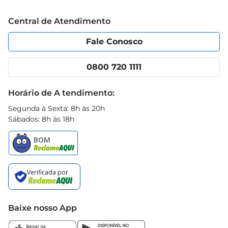
Trabalhe conosco
Blog Prezunic
Central de Atendimento
Política de Privacidade
Código de Ética
Portal do fornecedor
Encartes
Fale Conosco
Nossas lojas
App Prezunic
Cencosud Media
Clube Prezunic
0800 720 1111
Receitas
Black Friday
Horário de A tendimento:
Segunda à Sexta: 8h às 20h
Sábados: 8h às 18h
Baixe nosso App