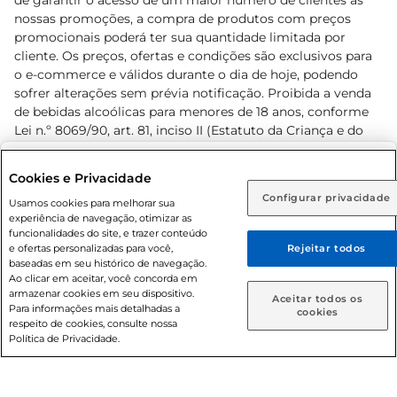
de garantir o acesso de um maior número de clientes as
nossas promoções, a compra de produtos com preços
promocionais poderá ter sua quantidade limitada por
cliente. Os preços, ofertas e condições são exclusivos para
o e-commerce e válidos durante o dia de hoje, podendo
sofrer alterações sem prévia notificação. Proibida a venda
de bebidas alcoólicas para menores de 18 anos, conforme
Lei n.º 8069/90, art. 81, inciso II (Estatuto da Criança e do
Adolescente). Preços e condições exclusivos para o
www.prezunic.com.br
, podendo sofrer alterações sem aviso
Selecione sua região:
Cookies e Privacidade
prévio. O valor mínimo para as compras on-line é de R$
Configurar privacidade
Rio de Janeiro (RJ)
Goiás (GO)
Usamos cookies para melhorar sua
80,00.
experiência de navegação, otimizar as
Ou
funcionalidades do site, e trazer conteúdo
e ofertas personalizadas para você,
Rejeitar todos
Caso queira comprar online, informe como deseja receber
baseadas em seu histórico de navegação.
suas compras:
Ao clicar em aceitar, você concorda em
armazenar cookies em seu dispositivo.
© 2026 Copyright. Todos os direitos
Aceitar todos os
Para informações mais detalhadas a
Entrega em casa
Retire em Loja
cookies
reservados Prezunic.
respeito de cookies, consulte nossa
Política de Privacidade.