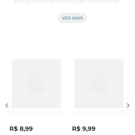
seleção de sabores sortidos, cada embalagem de 
400g oferece uma experiência única, ideal para 
compartilhar com amigos e familiares ou para 
VER MAIS
saborear em momentos de lazer. A variedade de 
sabores garante que sempre haverá uma opção 
que agrada a todos, tornando cada momento 
mais divertido e saboroso.\nQualidade e tradição  
\nProduzidas com ingredientes de alta qualidade, 
as balas Erlan são sinônimo de tradição e sabor. 
Cada unidade é cuidadosamente elaborada para 
proporcionar uma textura macia e um recheio 
irresistível que derrete na boca. Essa combinação 
de qualidade e saborfaz das balas Erlan uma 
escolha confiável para quem aprecia doces de 
qualidade superior.\nPerfeitas para qualquer 
ocasião  \nSeja em festas, reuniões familiares ou 
simplesmente para um lanche no dia a dia, as 
balas recheadas Erlan são sempre uma ótima 
R$
8
,
99
R$
9
,
99
opção. Elaspodem ser servidas em mesas de 