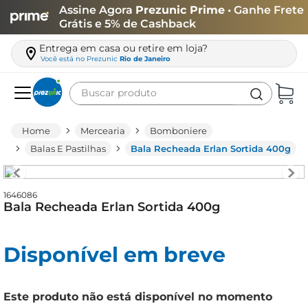
Assine Agora
Prezunic Prime
• Ganhe Frete
Grátis e 5% de Cashback
Entrega em casa ou retire em loja?
Você está no
Prezunic
Rio de Janeiro
Buscar produto
Termos mais buscados
Mercearia
Bomboniere
carne
Balas E Pastilhas
Bala Recheada Erlan Sortida 400g
leite
café
1646086
Bala Recheada Erlan Sortida 400g
queijo
biscoito
Disponível em breve
azeite
arroz
Este produto não está disponível no momento