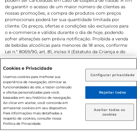
podem ser canceladas em caso de suspeita de fraude. A fim
de garantir o acesso de um maior número de clientes as
nossas promoções, a compra de produtos com preços
promocionais poderá ter sua quantidade limitada por
cliente. Os preços, ofertas e condições são exclusivos para
o e-commerce e válidos durante o dia de hoje, podendo
sofrer alterações sem prévia notificação. Proibida a venda
de bebidas alcoólicas para menores de 18 anos, conforme
Lei n.º 8069/90, art. 81, inciso II (Estatuto da Criança e do
Adolescente). Preços e condições exclusivos para o
www.prezunic.com.br
, podendo sofrer alterações sem aviso
Selecione sua região:
Cookies e Privacidade
prévio. O valor mínimo para as compras on-line é de R$
Configurar privacidade
Rio de Janeiro (RJ)
Goiás (GO)
Usamos cookies para melhorar sua
80,00.
experiência de navegação, otimizar as
Ou
funcionalidades do site, e trazer conteúdo
e ofertas personalizadas para você,
Rejeitar todos
Caso queira comprar online, informe como deseja receber
baseadas em seu histórico de navegação.
suas compras:
Ao clicar em aceitar, você concorda em
armazenar cookies em seu dispositivo.
© 2026 Copyright. Todos os direitos
Aceitar todos os
Para informações mais detalhadas a
Entrega em casa
Retire em Loja
cookies
reservados Prezunic.
respeito de cookies, consulte nossa
Política de Privacidade.