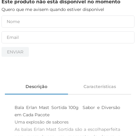
iogurte
Este produto não está disponível no momento
Quero que me avisem quando estiver disponível
papel higiênico
cerveja
ENVIAR
Descrição
Características
Bala Erlan Mast Sortida 100g  Sabor e Diversão 
em Cada Pacote

Uma explosão de sabores  

As balas Erlan Mast Sortida são a escolhaperfeita 