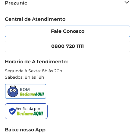
Prezunic
 Peso: 100g  

Grupo Cencosud
 Tipo: Sortida  

Trabalhe conosco
Blog Prezunic
Central de Atendimento
 Marca: Erlan  

Política de Privacidade
Código de Ética
As balas Erlan Mast Sortida são mais doque 
Portal do fornecedor
Encartes
Fale Conosco
apenas um doce
Nossas lojas
App Prezunic
Cencosud Media
Clube Prezunic
0800 720 1111
Receitas
Black Friday
Horário de A tendimento:
Segunda à Sexta: 8h às 20h
Sábados: 8h às 18h
Baixe nosso App