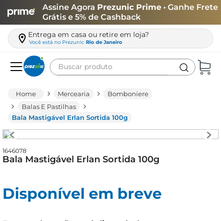
Assine Agora
Prezunic Prime
• Ganhe Frete
Grátis e 5% de Cashback
Entrega em casa ou retire em loja?
Você está no
Prezunic
Rio de Janeiro
Buscar produto
Termos mais buscados
Mercearia
Bomboniere
carne
Balas E Pastilhas
Bala Mastigável Erlan Sortida 100g
leite
café
1646078
queijo
Bala Mastigável Erlan Sortida 100g
biscoito
azeite
Disponível em breve
arroz