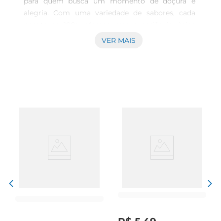
para quem busca um momento de doçura e 
alegria. Com uma variedade de sabores, cada 
pacote de 100g oferece uma experiência única 
que agrada a todos os paladares. Se você é fã de 
VER MAIS
frutas, caramelos ou combinações inusitadas, 
essas balas prometem surpreendera cada 
mordida.

Qualidade e tradição  

Produzidas com ingredientes selecionados, as 
balas Erlan são sinônimo de qualidade e sabor. A 
marca é reconhecida no mercado brasileiro por 
seu compromisso em oferecer produtos que não 
apenas satisfazem o desejo por doces,mas 
também garantem uma experiência de consumo 
agradável. Cada bala é cuidadosamente elaborada 
para proporcionar uma textura macia e um gosto 
marcante, que faz com que você queira sempre 
mais.

Ideal para compartilhar  
