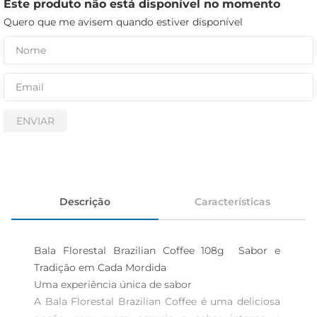
iogurte
Este produto não está disponível no momento
Quero que me avisem quando estiver disponível
papel higiênico
cerveja
ENVIAR
Descrição
Características
Bala Florestal Brazilian Coffee 108g  Sabor e 
Tradição em Cada Mordida

Uma experiência única de sabor  

A Bala Florestal Brazilian Coffee é uma deliciosa 