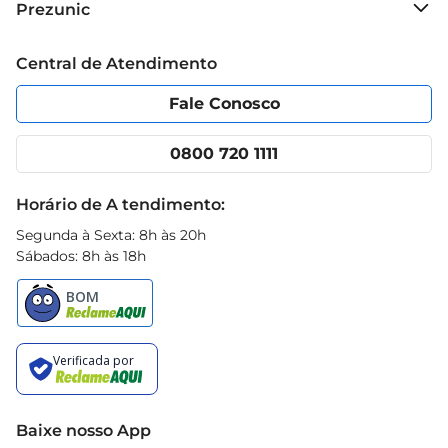
Prezunic
Grupo Cencosud
Trabalhe conosco
Blog Prezunic
Central de Atendimento
Política de Privacidade
Código de Ética
Portal do fornecedor
Encartes
Fale Conosco
Nossas lojas
App Prezunic
Cencosud Media
Clube Prezunic
0800 720 1111
Receitas
Black Friday
Horário de A tendimento:
Segunda à Sexta: 8h às 20h
Sábados: 8h às 18h
Baixe nosso App