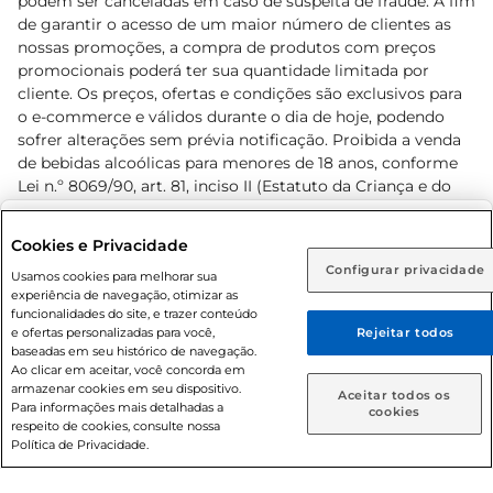
podem ser canceladas em caso de suspeita de fraude. A fim
de garantir o acesso de um maior número de clientes as
nossas promoções, a compra de produtos com preços
promocionais poderá ter sua quantidade limitada por
cliente. Os preços, ofertas e condições são exclusivos para
o e-commerce e válidos durante o dia de hoje, podendo
sofrer alterações sem prévia notificação. Proibida a venda
de bebidas alcoólicas para menores de 18 anos, conforme
Lei n.º 8069/90, art. 81, inciso II (Estatuto da Criança e do
Adolescente). Preços e condições exclusivos para o
www.prezunic.com.br
, podendo sofrer alterações sem aviso
Selecione sua região:
Cookies e Privacidade
prévio. O valor mínimo para as compras on-line é de R$
Configurar privacidade
Rio de Janeiro (RJ)
Goiás (GO)
Usamos cookies para melhorar sua
80,00.
experiência de navegação, otimizar as
Ou
funcionalidades do site, e trazer conteúdo
e ofertas personalizadas para você,
Rejeitar todos
Caso queira comprar online, informe como deseja receber
baseadas em seu histórico de navegação.
suas compras:
Ao clicar em aceitar, você concorda em
armazenar cookies em seu dispositivo.
© 2026 Copyright. Todos os direitos
Aceitar todos os
Para informações mais detalhadas a
Entrega em casa
Retire em Loja
cookies
reservados Prezunic.
respeito de cookies, consulte nossa
Política de Privacidade.