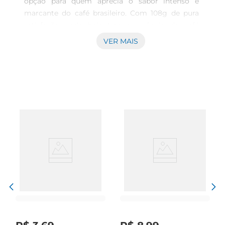
opção para quem aprecia o sabor intenso e 
marcante do café brasileiro. Com 108g de pura 
satisfação, cada bala traz a essência do café 
torrado, proporcionando uma experiência 
VER MAIS
gustativa que remete às melhores tradições do 
nosso país. Ideal para momentos de pausa ou 
para compartilhar com amigos, essa bala é 
perfeita para quem busca um toque especial no 
dia a dia.

Ingredientes selecionados para um sabor 
autêntico  

Elaborada com ingredientes de alta qualidade, a 
Bala Florestal Brazilian Coffee combina açúcar, 
glicose e o verdadeiro sabor do café brasileiro. 
Cada ingrediente é escolhido com cuidado para 
garantir que o produto final ofereça um gosto 
autêntico e envolvente. A textura macia e o sabor 
equilibrado fazem dessa bala uma opção 
irresistível para os amantes do café.
