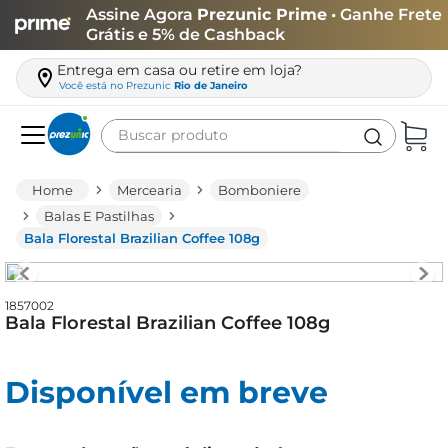
Assine Agora
Prezunic Prime
• Ganhe Frete
Grátis e 5% de Cashback
Entrega em casa ou retire em loja?
Você está no
Prezunic
Rio de Janeiro
Buscar produto
Termos mais buscados
Mercearia
Bomboniere
carne
Balas E Pastilhas
Bala Florestal Brazilian Coffee 108g
leite
café
1857002
queijo
Bala Florestal Brazilian Coffee 108g
biscoito
azeite
Disponível em breve
arroz