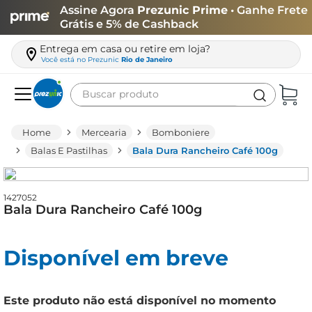
Assine Agora
Prezunic Prime
• Ganhe Frete
Grátis e 5% de Cashback
Entrega em casa ou retire em loja?
Você está no
Prezunic
Rio de Janeiro
Buscar produto
Termos mais buscados
Mercearia
Bomboniere
carne
Balas E Pastilhas
Bala Dura Rancheiro Café 100g
leite
café
1427052
Bala Dura Rancheiro Café 100g
queijo
azeite
Disponível em breve
biscoito
arroz
Este produto não está disponível no momento