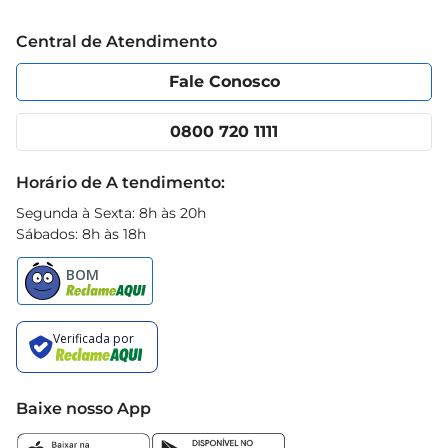
Trabalhe conosco
Blog Prezunic
Central de Atendimento
Política de Privacidade
Código de Ética
Portal do fornecedor
Encartes
Fale Conosco
Nossas lojas
App Prezunic
Cencosud Media
Clube Prezunic
0800 720 1111
Receitas
Black Friday
Horário de A tendimento:
Segunda à Sexta: 8h às 20h
Sábados: 8h às 18h
Baixe nosso App