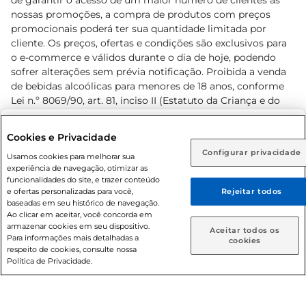
de garantir o acesso de um maior número de clientes as
nossas promoções, a compra de produtos com preços
promocionais poderá ter sua quantidade limitada por
cliente. Os preços, ofertas e condições são exclusivos para
o e-commerce e válidos durante o dia de hoje, podendo
sofrer alterações sem prévia notificação. Proibida a venda
de bebidas alcoólicas para menores de 18 anos, conforme
Lei n.º 8069/90, art. 81, inciso II (Estatuto da Criança e do
Adolescente). Preços e condições exclusivos para o
www.prezunic.com.br
, podendo sofrer alterações sem aviso
Selecione sua região:
Cookies e Privacidade
prévio. O valor mínimo para as compras on-line é de R$
Configurar privacidade
Rio de Janeiro (RJ)
Goiás (GO)
Usamos cookies para melhorar sua
80,00.
experiência de navegação, otimizar as
Ou
funcionalidades do site, e trazer conteúdo
e ofertas personalizadas para você,
Rejeitar todos
Caso queira comprar online, informe como deseja receber
baseadas em seu histórico de navegação.
suas compras:
Ao clicar em aceitar, você concorda em
armazenar cookies em seu dispositivo.
© 2026 Copyright. Todos os direitos
Aceitar todos os
Para informações mais detalhadas a
Entrega em casa
Retire em Loja
cookies
reservados Prezunic.
respeito de cookies, consulte nossa
Política de Privacidade.