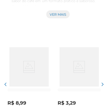
sabor do café em um formato prático e saboroso. 
Com 100g de pura crocância e um gosto 
marcante, essa bala traz a essência do café para 
VER MAIS
aqueles momentos de pausa durante o dia, 
oferecendo uma experiência única a cada 
mordida.

Qualidade e Tradição da Marca Rancheiro  

Fabricada pela Rancheiro, uma marca 
reconhecida por sua qualidade e autenticidade, 
essa bala reflete a tradição dos doces brasileiros. 
A Rancheiro é sinônimo de sabor e variedade, 
sempre buscando oferecer produtos que 
encantam os paladares com ingredientes de 
primeira. As balas são elaboradas para 
proporcionar uma textura dura, ideal para 
saborear lentamente.

Ideal para Todos os Momentos  

Perfeita para levar na bolsa ou na mochila, a Bala 
R$
8
,
99
R$
3
,
29
Dura Rancheiro Café é uma companhia ideal para 