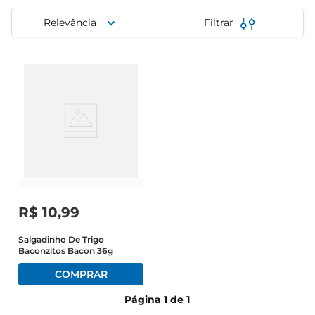
cerveja
Relevância
Filtrar
iogurte
papel higiênico
R$
10
,
99
Salgadinho De Trigo
Baconzitos Bacon 36g
Página
1
de
1