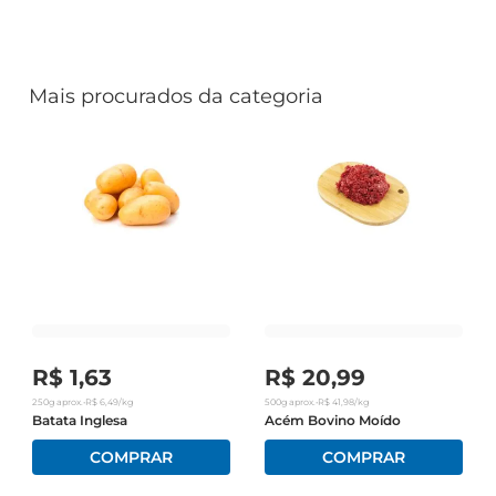
Mais procurados da categoria
R$
1
,
63
R$
20
,
99
250g
aprox.
•
R$
6
,
49
/kg
500g
aprox.
•
R$
41
,
98
/kg
Batata Inglesa
Acém Bovino Moído