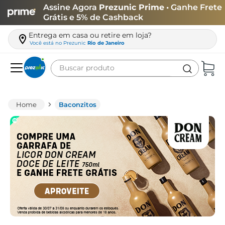
Assine Agora
Prezunic Prime
• Ganhe Frete
Grátis e 5% de Cashback
Entrega em casa ou retire em loja?
Você está no
Prezunic
Rio de Janeiro
Buscar produto
Termos mais buscados
carne
Baconzitos
leite
café
queijo
arroz
biscoito
azeite