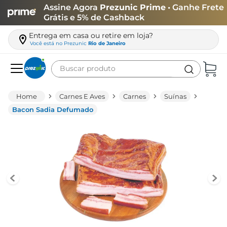
Assine Agora
Prezunic Prime
• Ganhe Frete
Grátis e 5% de Cashback
Entrega em casa ou retire em loja?
Você está no
Prezunic
Rio de Janeiro
Buscar produto
Termos mais buscados
Carnes E Aves
Carnes
Suínas
carne
Bacon Sadia Defumado
leite
café
queijo
arroz
biscoito
azeite