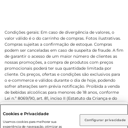
Condições gerais: Em caso de divergência de valores, o
valor válido é o do carrinho de compras. Fotos ilustrativas.
Compras sujeitas a confirmação de estoque. Compras
podem ser canceladas em caso de suspeita de fraude. A fim
de garantir o acesso de um maior número de clientes as
nossas promoções, a compra de produtos com preços
promocionais poderá ter sua quantidade limitada por
cliente. Os preços, ofertas e condições são exclusivos para
o e-commerce e válidos durante o dia de hoje, podendo
sofrer alterações sem prévia notificação. Proibida a venda
de bebidas alcoólicas para menores de 18 anos, conforme
Lei n.º 8069/90, art. 81, inciso II (Estatuto da Criança e do
Adolescente). Preços e condições exclusivos para o
www.prezunic.com.br
, podendo sofrer alterações sem aviso
Selecione sua região:
Cookies e Privacidade
prévio. O valor mínimo para as compras on-line é de R$
Configurar privacidade
Rio de Janeiro (RJ)
Goiás (GO)
Usamos cookies para melhorar sua
80,00.
experiência de navegação, otimizar as