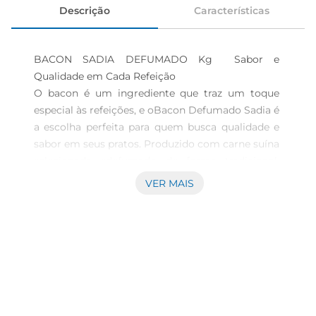
Descrição
Características
BACON SADIA DEFUMADO Kg  Sabor e 
Qualidade em Cada Refeição 

O bacon é um ingrediente que traz um toque 
especial às refeições, e oBacon Defumado Sadia é 
a escolha perfeita para quem busca qualidade e 
sabor em seus pratos. Produzido com carne suína 
selecionada edefumado de forma tradicional, 
garante um sabor marcante e uma textura 
VER MAIS
crocante que vão agradar a todos.

Características que fazema diferença Na 
categoria de produtos suínos, o Bacon 
Defumado Sadia se destaca pela sua produção 
cuidadosa e pela excelência em cada fatia. Com 
uma espessura ideal para fritar ou grelhar, esse 
bacon pode ser utilizado em uma variedade de 
pratos, desde o tradicional lanche até receitas 