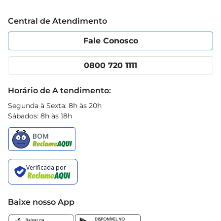
Grupo Cencosud
Trabalhe conosco
Blog Prezunic
Central de Atendimento
Política de Privacidade
Código de Ética
Portal do fornecedor
Encartes
Fale Conosco
Nossas lojas
App Prezunic
Cencosud Media
Clube Prezunic
0800 720 1111
Receitas
Black Friday
Horário de A tendimento:
Segunda à Sexta: 8h às 20h
Sábados: 8h às 18h
Baixe nosso App