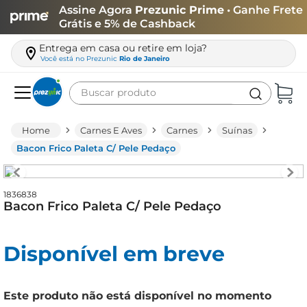
Assine Agora
Prezunic Prime
• Ganhe Frete
Grátis e 5% de Cashback
Entrega em casa ou retire em loja?
Você está no
Prezunic
Rio de Janeiro
Buscar produto
Termos mais buscados
Carnes E Aves
Carnes
Suínas
carne
Bacon Frico Paleta C/ Pele Pedaço
leite
café
1836838
Bacon Frico Paleta C/ Pele Pedaço
queijo
arroz
Disponível em breve
azeite
biscoito
Este produto não está disponível no momento