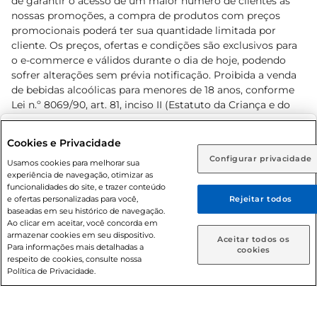
de garantir o acesso de um maior número de clientes as
nossas promoções, a compra de produtos com preços
promocionais poderá ter sua quantidade limitada por
cliente. Os preços, ofertas e condições são exclusivos para
o e-commerce e válidos durante o dia de hoje, podendo
sofrer alterações sem prévia notificação. Proibida a venda
de bebidas alcoólicas para menores de 18 anos, conforme
Lei n.º 8069/90, art. 81, inciso II (Estatuto da Criança e do
Adolescente). Preços e condições exclusivos para o
www.prezunic.com.br
, podendo sofrer alterações sem aviso
Selecione sua região:
Cookies e Privacidade
prévio. O valor mínimo para as compras on-line é de R$
Configurar privacidade
Rio de Janeiro (RJ)
Goiás (GO)
Usamos cookies para melhorar sua
80,00.
experiência de navegação, otimizar as
Ou
funcionalidades do site, e trazer conteúdo
e ofertas personalizadas para você,
Rejeitar todos
Caso queira comprar online, informe como deseja receber
baseadas em seu histórico de navegação.
suas compras:
Ao clicar em aceitar, você concorda em
armazenar cookies em seu dispositivo.
© 2026 Copyright. Todos os direitos
Aceitar todos os
Para informações mais detalhadas a
Entrega em casa
Retire em Loja
cookies
reservados Prezunic.
respeito de cookies, consulte nossa
Política de Privacidade.