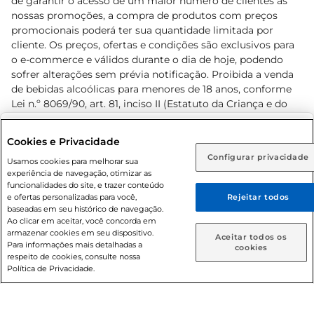
de garantir o acesso de um maior número de clientes as
nossas promoções, a compra de produtos com preços
promocionais poderá ter sua quantidade limitada por
cliente. Os preços, ofertas e condições são exclusivos para
o e-commerce e válidos durante o dia de hoje, podendo
sofrer alterações sem prévia notificação. Proibida a venda
de bebidas alcoólicas para menores de 18 anos, conforme
Lei n.º 8069/90, art. 81, inciso II (Estatuto da Criança e do
Adolescente). Preços e condições exclusivos para o
www.prezunic.com.br
, podendo sofrer alterações sem aviso
Selecione sua região:
Cookies e Privacidade
prévio. O valor mínimo para as compras on-line é de R$
Configurar privacidade
Rio de Janeiro (RJ)
Goiás (GO)
Usamos cookies para melhorar sua
80,00.
experiência de navegação, otimizar as
Ou
funcionalidades do site, e trazer conteúdo
e ofertas personalizadas para você,
Rejeitar todos
Caso queira comprar online, informe como deseja receber
baseadas em seu histórico de navegação.
suas compras:
Ao clicar em aceitar, você concorda em
armazenar cookies em seu dispositivo.
© 2026 Copyright. Todos os direitos
Aceitar todos os
Para informações mais detalhadas a
Entrega em casa
Retire em Loja
cookies
reservados Prezunic.
respeito de cookies, consulte nossa
Política de Privacidade.