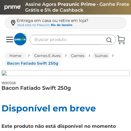
Assine Agora
Prezunic Prime
• Ganhe Frete
Grátis e 5% de Cashback
Entrega em casa ou retire em loja?
Você está no
Prezunic
Rio de Janeiro
Buscar produto
Termos mais buscados
Carnes E Aves
Carnes
Suínas
carne
Bacon Fatiado Swift 250g
leite
café
1890558
Bacon Fatiado Swift 250g
queijo
arroz
Disponível em breve
azeite
biscoito
Este produto não está disponível no momento