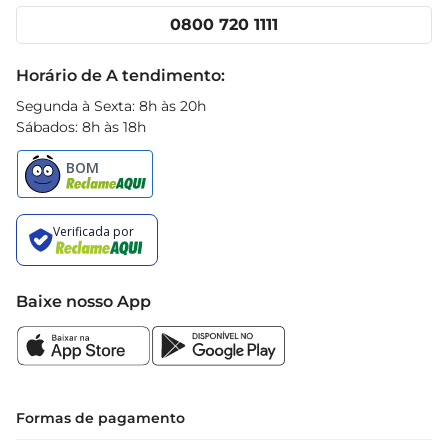
Cencosud Media
Clube Prezunic
0800 720 1111
Receitas
Black Friday
Horário de A tendimento:
Segunda à Sexta: 8h às 20h
Sábados: 8h às 18h
Baixe nosso App
Formas de pagamento