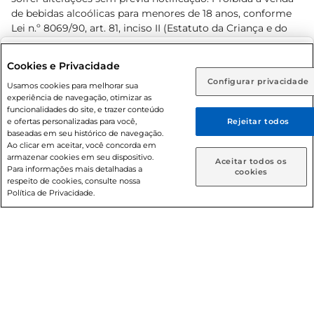
de bebidas alcoólicas para menores de 18 anos, conforme
Lei n.º 8069/90, art. 81, inciso II (Estatuto da Criança e do
Adolescente). Preços e condições exclusivos para o
www.prezunic.com.br
, podendo sofrer alterações sem aviso
Selecione sua região:
Cookies e Privacidade
prévio. O valor mínimo para as compras on-line é de R$
Configurar privacidade
Rio de Janeiro (RJ)
Goiás (GO)
Usamos cookies para melhorar sua
80,00.
experiência de navegação, otimizar as
Ou
funcionalidades do site, e trazer conteúdo
e ofertas personalizadas para você,
Rejeitar todos
Caso queira comprar online, informe como deseja receber
baseadas em seu histórico de navegação.
suas compras:
Ao clicar em aceitar, você concorda em
armazenar cookies em seu dispositivo.
© 2026 Copyright. Todos os direitos
Aceitar todos os
Para informações mais detalhadas a
Entrega em casa
Retire em Loja
cookies
reservados Prezunic.
respeito de cookies, consulte nossa
Política de Privacidade.
Cencosud Brasil Comercial SA.CNPJ sob n° 39.346.861/0350-
38 . Sediada na Av. das Nações Unidas, 12.995, 21º andar, CEP:
04.578-000, Bairro Brooklin Paulista, na cidade de São Paulo
- SP.