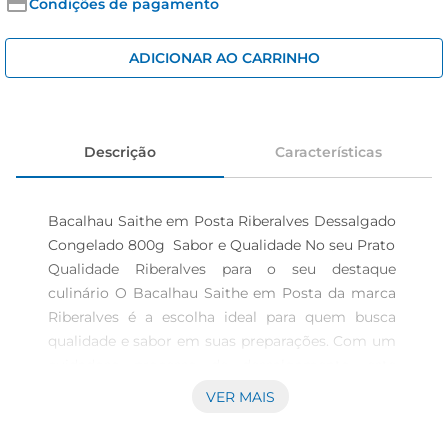
cerveja
Condições de pagamento
iogurte
ADICIONAR AO CARRINHO
papel higiênico
Descrição
Características
Bacalhau Saithe em Posta Riberalves Dessalgado 
Congelado 800g  Sabor e Qualidade No seu Prato

Qualidade Riberalves para o seu destaque 
culinário O Bacalhau Saithe em Posta da marca 
Riberalves é a escolha ideal para quem busca 
qualidade e sabor em suas preparações. Com um 
cuidadoso processo de dessalgamento, este 
bacalhau congelado apresenta uma textura 
VER MAIS
perfeita e um sabor delicioso, fundamental para a 
elaboração de pratos tradicionais e inovadores.
