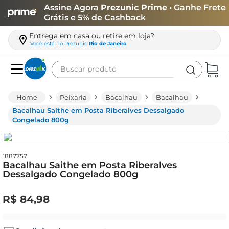
Assine Agora
Prezunic Prime
• Ganhe Frete
Grátis e 5% de Cashback
Entrega em casa ou retire em loja?
Você está no
Prezunic
Rio de Janeiro
Buscar produto
Termos mais buscados
Peixaria
Bacalhau
Bacalhau
carne
Bacalhau Saithe em Posta Riberalves Dessalgado
Congelado 800g
leite
café
1887757
queijo
Bacalhau Saithe em Posta Riberalves
Dessalgado Congelado 800g
arroz
azeite
R$
84
,
98
biscoito