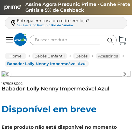
Assine Agora
Prezunic Prime
• Ganhe Frete
Grátis e 5% de Cashback
Entrega em casa ou retire em loja?
Você está no
Prezunic
Rio de Janeiro
Buscar produto
Termos mais buscados
Bebês E Infantil
Bebês
Acessórios
carne
Babador Lolly Nenny Impermeável Azul
leite
café
1879038002
Babador Lolly Nenny Impermeável Azul
queijo
biscoito
Disponível em breve
azeite
arroz
Este produto não está disponível no momento