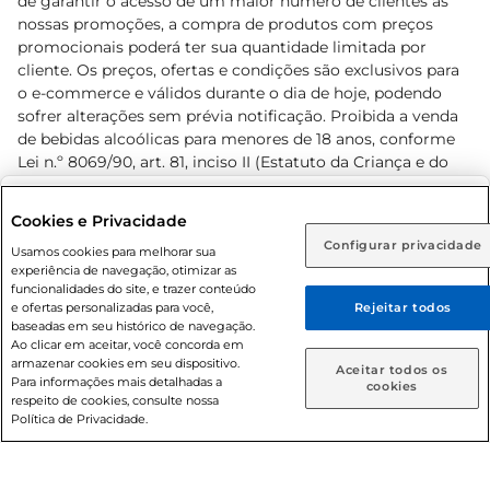
de garantir o acesso de um maior número de clientes as
nossas promoções, a compra de produtos com preços
promocionais poderá ter sua quantidade limitada por
cliente. Os preços, ofertas e condições são exclusivos para
o e-commerce e válidos durante o dia de hoje, podendo
sofrer alterações sem prévia notificação. Proibida a venda
de bebidas alcoólicas para menores de 18 anos, conforme
Lei n.º 8069/90, art. 81, inciso II (Estatuto da Criança e do
Adolescente). Preços e condições exclusivos para o
www.prezunic.com.br
, podendo sofrer alterações sem aviso
Selecione sua região:
Cookies e Privacidade
prévio. O valor mínimo para as compras on-line é de R$
Configurar privacidade
Rio de Janeiro (RJ)
Goiás (GO)
Usamos cookies para melhorar sua
80,00.
experiência de navegação, otimizar as
Ou
funcionalidades do site, e trazer conteúdo
e ofertas personalizadas para você,
Rejeitar todos
Caso queira comprar online, informe como deseja receber
baseadas em seu histórico de navegação.
suas compras:
Ao clicar em aceitar, você concorda em
armazenar cookies em seu dispositivo.
© 2026 Copyright. Todos os direitos
Aceitar todos os
Para informações mais detalhadas a
Entrega em casa
Retire em Loja
cookies
reservados Prezunic.
respeito de cookies, consulte nossa
Política de Privacidade.