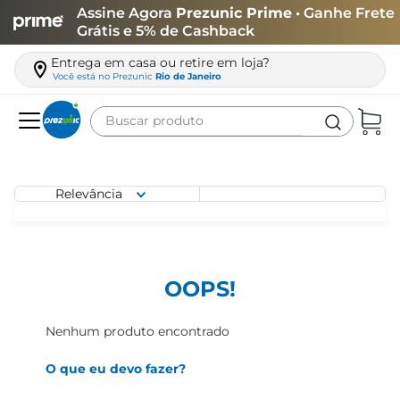
Assine Agora
Prezunic Prime
• Ganhe Frete
Grátis e 5% de Cashback
Entrega em casa ou retire em loja?
Você está no
Prezunic
Rio de Janeiro
Buscar produto
Termos mais buscados
carne
Relevância
leite
café
queijo
OOPS!
biscoito
Nenhum produto encontrado
azeite
O que eu devo fazer?
arroz