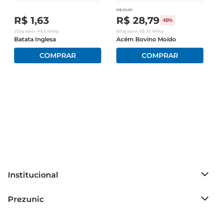
R$
31
,
99
R$
1
,
63
R$
28
,
79
-
10%
250g
aprox.
•
R$
6
,
49
/kg
800g
aprox.
•
R$
35
,
98
/kg
Batata Inglesa
Acém Bovino Moído
Institucional
Sobre o Prezunic
Prezunic
Grupo Cencosud
Trabalhe conosco
Blog Prezunic