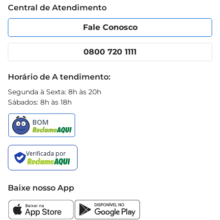
Central de Atendimento
Política de Privacidade
Código de Ética
Portal do fornecedor
Encartes
Fale Conosco
Nossas lojas
App Prezunic
Cencosud Media
Clube Prezunic
0800 720 1111
Receitas
Black Friday
Horário de A tendimento:
Segunda à Sexta: 8h às 20h
Sábados: 8h às 18h
Baixe nosso App