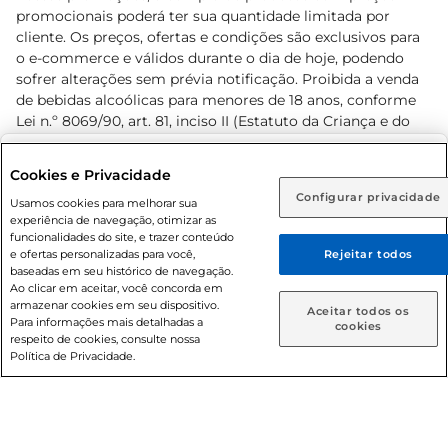
promocionais poderá ter sua quantidade limitada por
cliente. Os preços, ofertas e condições são exclusivos para
o e-commerce e válidos durante o dia de hoje, podendo
sofrer alterações sem prévia notificação. Proibida a venda
de bebidas alcoólicas para menores de 18 anos, conforme
Lei n.º 8069/90, art. 81, inciso II (Estatuto da Criança e do
Adolescente). Preços e condições exclusivos para o
www.prezunic.com.br
, podendo sofrer alterações sem aviso
Selecione sua região:
Cookies e Privacidade
prévio. O valor mínimo para as compras on-line é de R$
Configurar privacidade
Rio de Janeiro (RJ)
Goiás (GO)
Usamos cookies para melhorar sua
80,00.
experiência de navegação, otimizar as
Ou
funcionalidades do site, e trazer conteúdo
e ofertas personalizadas para você,
Rejeitar todos
Caso queira comprar online, informe como deseja receber
baseadas em seu histórico de navegação.
suas compras:
Ao clicar em aceitar, você concorda em
armazenar cookies em seu dispositivo.
© 2026 Copyright. Todos os direitos
Aceitar todos os
Para informações mais detalhadas a
Entrega em casa
Retire em Loja
cookies
reservados Prezunic.
respeito de cookies, consulte nossa
Política de Privacidade.
Cencosud Brasil Comercial SA.CNPJ sob n° 39.346.861/0350-