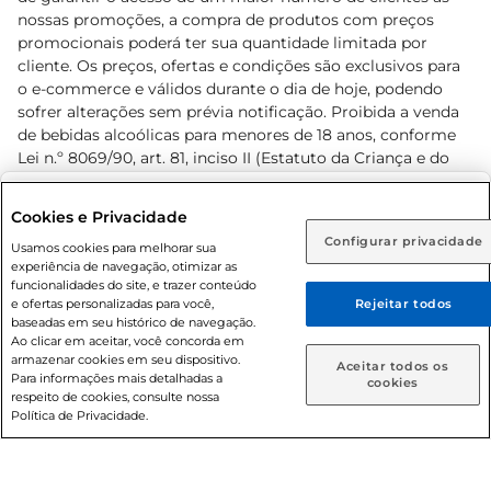
nossas promoções, a compra de produtos com preços
promocionais poderá ter sua quantidade limitada por
cliente. Os preços, ofertas e condições são exclusivos para
o e-commerce e válidos durante o dia de hoje, podendo
sofrer alterações sem prévia notificação. Proibida a venda
de bebidas alcoólicas para menores de 18 anos, conforme
Lei n.º 8069/90, art. 81, inciso II (Estatuto da Criança e do
Adolescente). Preços e condições exclusivos para o
www.prezunic.com.br
, podendo sofrer alterações sem aviso
Selecione sua região:
Cookies e Privacidade
prévio. O valor mínimo para as compras on-line é de R$
Configurar privacidade
Rio de Janeiro (RJ)
Goiás (GO)
Usamos cookies para melhorar sua
80,00.
experiência de navegação, otimizar as
Ou
funcionalidades do site, e trazer conteúdo
e ofertas personalizadas para você,
Rejeitar todos
Caso queira comprar online, informe como deseja receber
baseadas em seu histórico de navegação.
suas compras:
Ao clicar em aceitar, você concorda em
armazenar cookies em seu dispositivo.
© 2026 Copyright. Todos os direitos
Aceitar todos os
Para informações mais detalhadas a
Entrega em casa
Retire em Loja
cookies
reservados Prezunic.
respeito de cookies, consulte nossa
Política de Privacidade.