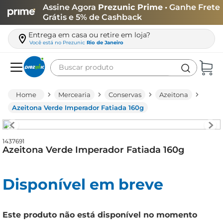
Assine Agora
Prezunic Prime
• Ganhe Frete
Grátis e 5% de Cashback
Entrega em casa ou retire em loja?
Você está no
Prezunic
Rio de Janeiro
Buscar produto
Termos mais buscados
Mercearia
Conservas
Azeitona
carne
Azeitona Verde Imperador Fatiada 160g
leite
café
1437691
Azeitona Verde Imperador Fatiada 160g
queijo
arroz
Disponível em breve
biscoito
azeite
Este produto não está disponível no momento