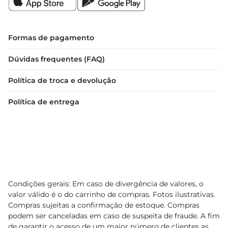
também são ótimas para incrementar molhos e 
marinadas, trazendo um toque mediterrâneo às 
suas receitas. Não deixe de incluir as azeitonas 
Formas de pagamento
VDE em suas refeições e descubra novas formas 
Dúvidas frequentes (FAQ)
de saborear este delicioso ingrediente.
Política de troca e devolução
Política de entrega
Condições gerais: Em caso de divergência de valores, o
valor válido é o do carrinho de compras. Fotos ilustrativas.
Compras sujeitas a confirmação de estoque. Compras
podem ser canceladas em caso de suspeita de fraude. A fim
de garantir o acesso de um maior número de clientes as