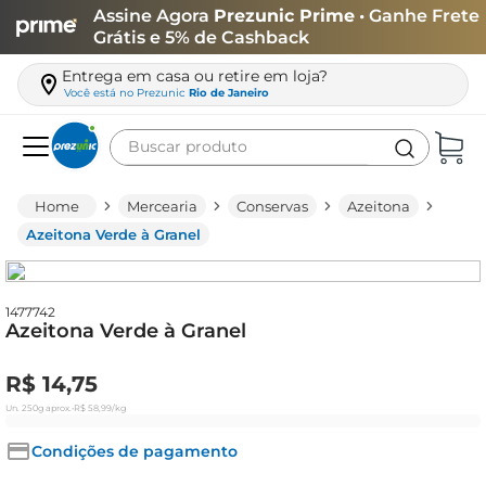
Assine Agora
Prezunic Prime
• Ganhe Frete
Grátis e 5% de Cashback
Entrega em casa ou retire em loja?
Você está no
Prezunic
Rio de Janeiro
Buscar produto
Termos mais buscados
Mercearia
Conservas
Azeitona
carne
Azeitona Verde à Granel
leite
café
1477742
Azeitona Verde à Granel
queijo
azeite
R$
14
,
75
biscoito
Un.
250g
aprox.
•
R$
58
,
99
/kg
arroz
Condições de pagamento