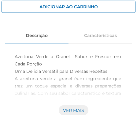
iogurte
ADICIONAR AO CARRINHO
papel higiênico
cerveja
Descrição
Características
Azeitona Verde a Granel  Sabor e Frescor em 
Cada Porção

Uma Delícia Versátil para Diversas Receitas  

A azeitona verde a granel éum ingrediente que 
traz um toque especial a diversas preparações 
culinárias. Com seu sabor característico e textura 
crocante, ela pode ser utilizada em saladas, 
antepastos, pizzas ou até mesmo como um 
VER MAIS
petisco saboroso. A versatilidade desse produto 
faz com que ele seja uma escolha ideal para 
quem busca incrementar os pratos do dia a dia 