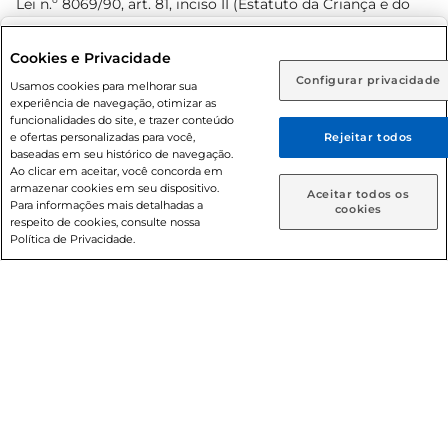
Lei n.º 8069/90, art. 81, inciso II (Estatuto da Criança e do
Adolescente). Preços e condições exclusivos para o
www.prezunic.com.br
, podendo sofrer alterações sem aviso
Selecione sua região:
Cookies e Privacidade
prévio. O valor mínimo para as compras on-line é de R$
Configurar privacidade
Rio de Janeiro (RJ)
Goiás (GO)
Usamos cookies para melhorar sua
80,00.
experiência de navegação, otimizar as
Ou
funcionalidades do site, e trazer conteúdo
e ofertas personalizadas para você,
Rejeitar todos
Caso queira comprar online, informe como deseja receber
baseadas em seu histórico de navegação.
suas compras:
Ao clicar em aceitar, você concorda em
armazenar cookies em seu dispositivo.
© 2026 Copyright. Todos os direitos
Aceitar todos os
Para informações mais detalhadas a
Entrega em casa
Retire em Loja
cookies
reservados Prezunic.
respeito de cookies, consulte nossa
Política de Privacidade.
Cencosud Brasil Comercial SA.CNPJ sob n° 39.346.861/0350-
38 . Sediada na Av. das Nações Unidas, 12.995, 21º andar, CEP:
04.578-000, Bairro Brooklin Paulista, na cidade de São Paulo
- SP.