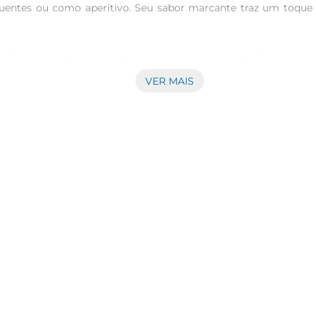
quentes ou como aperitivo. Seu sabor marcante traz um toque e
le Fertil é cuidadosamente selecionada para garantir frescor e
 seu gosto e aroma por mais tempo. Assim, você pode desfrutar 
VER MAIS
as preparações. Experimente adicionála em saladas para um to
izada em receitas de massas, pizzas e até mesmo em pratos de c
para quem busca conveniência no dia a dia. Além disso, a emb
om a Azeitona VDE Vale Fertil, você tem a garantia de um pro