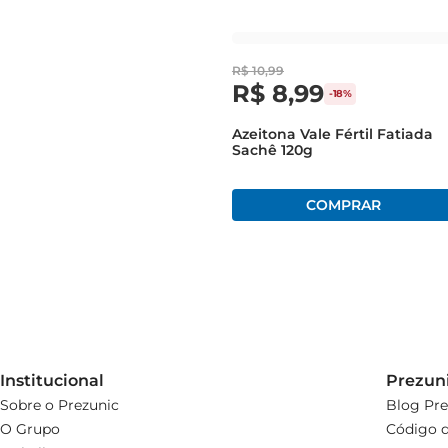
R$
10
,
99
R$
8
,
99
-
18%
Azeitona Vale Fértil Fatiada
Sachê 120g
Institucional
Prezun
Sobre o Prezunic
Blog Pre
O Grupo
Código d