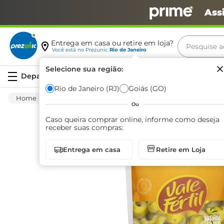
Ass
Pesquise aq
Entrega em casa ou retire em loja?
Você está no
Prezunic
Rio de Janeiro
Termos m
Selecione sua região:
Serviços
carne
Rio de Janeiro (RJ)
Goiás (GO)
Mercearia
Conservas
Azeitona
Azei
leite
Ou
café
Caso queira comprar online, informe como deseja
receber suas compras:
queijo
Entrega em casa
Retire em Loja
azeite
biscoit
arroz
iogurte
papel h