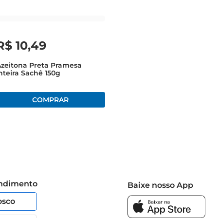
R$
10
,
49
zeitona Preta Pramesa
nteira Sachê 150g
endimento
Baixe nosso App
osco