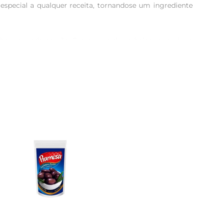
special a qualquer receita, tornandose um ingrediente 
 sabor em cada porção. O processo de embalagem a vácuo 
de uma azeitona saborosa sempre que desejar, sem abrir 
que mediterrâneo, ou como acompanhamento de queijos e 
arne, proporcionando um sabor diferenciado e marcante.

alagem permite que você utilize a quantidade desejada, 
duto saboroso e de qualidade, pronto para realçar suas 