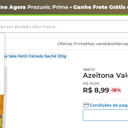
ine Agora
Prezunic Prime
• Ganhe Frete Grátis
ui por produto e/ou marca...
ais buscados
Ofertas Prime
Mais vendidos
Marcas
tona Vale Fértil Fatiada Sachê 120g
1188701
Azeitona Val
R$
10
,
99
R$
8
,
99
-
18%
o
Condições de pa
igiênico