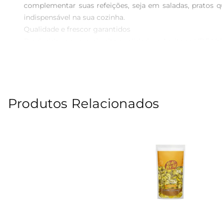
complementar suas refeições, seja em saladas, pratos 
indispensável na sua cozinha.

Qualidade e frescor garantidos  

Produzida com a mais alta qualidade, a Azeitona VDE Va
preserva todas as características do produto, mantendo
mão da qualidade.

Sugestões de uso  

Essa azeitona é perfeita para ser utilizada em divers
Produtos Relacionados
frios em uma tábua de aperitivos. Também pode ser util
Informações adicionais  

O sache de 120g é prático e fácil de armazenar, ideal 
mantendo o restante fresco para futuras utilizações. C
refeições.