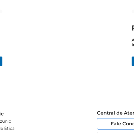
A
I
Central de At
ic
zunic
Fale Con
e Ética