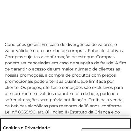
Condições gerais: Em caso de divergência de valores, o
valor válido é o do carrinho de compras. Fotos ilustrativas.
Compras sujeitas a confirmação de estoque. Compras
podem ser canceladas em caso de suspeita de fraude. A fim
de garantir o acesso de um maior número de clientes as
nossas promoções, a compra de produtos com preços
promocionais poderá ter sua quantidade limitada por
cliente. Os preços, ofertas e condições são exclusivos para
o e-commerce e válidos durante o dia de hoje, podendo
sofrer alterações sem prévia notificação. Proibida a venda
de bebidas alcoólicas para menores de 18 anos, conforme
Lei n.º 8069/90, art. 81, inciso II (Estatuto da Criança e do
Adolescente). Preços e condições exclusivos para o
www.prezunic.com.br
, podendo sofrer alterações sem aviso
Selecione sua região:
Cookies e Privacidade
prévio. O valor mínimo para as compras on-line é de R$