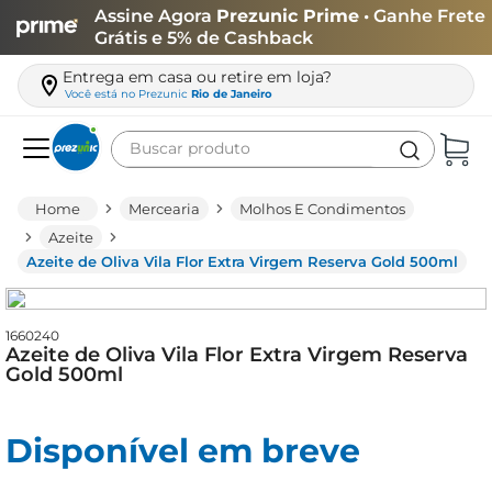
Assine Agora
Prezunic Prime
• Ganhe Frete
Grátis e 5% de Cashback
Entrega em casa ou retire em loja?
Você está no
Prezunic
Rio de Janeiro
Buscar produto
Termos mais buscados
Mercearia
Molhos E Condimentos
carne
Azeite
Azeite de Oliva Vila Flor Extra Virgem Reserva Gold 500ml
leite
café
1660240
queijo
Azeite de Oliva Vila Flor Extra Virgem Reserva
Gold 500ml
arroz
azeite
Disponível em breve
biscoito