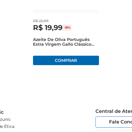
R$
22
,
99
R$
19
,
99
-
13%
Azeite De Oliva Português
Extra Virgem Gallo Clássico
250ml
Central de At
ic
zunic
Fale Con
e Ética