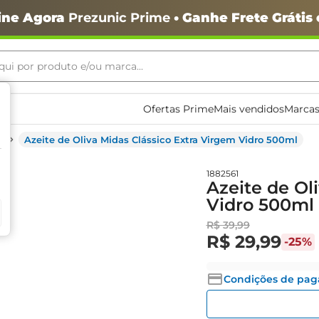
ine Agora
Prezunic Prime
• Ganhe Frete Grátis
ui por produto e/ou marca...
ais buscados
Ofertas Prime
Mais vendidos
Marcas
Azeite de Oliva Midas Clássico Extra Virgem Vidro 500ml
1882561
Azeite de Ol
Vidro 500ml
R$
39
,
99
R$
29
,
99
-
25%
o
Condições de pa