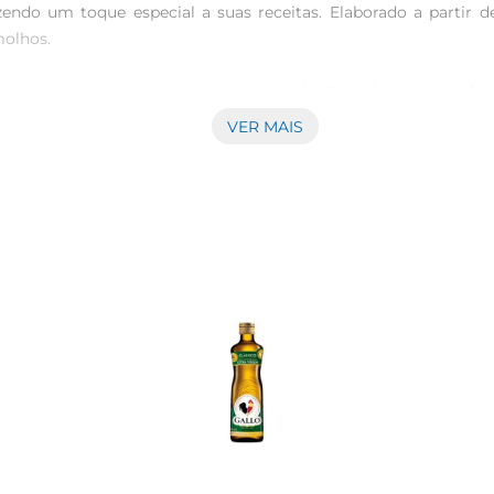
endo um toque especial a suas receitas. Elaborado a partir de
olhos.

ão para quem se preocupa com a saúde. Considerado uma fonte 
ração e contribuindo para uma alimentação equilibrada. Integr
VER MAIS
do azeite, como também proporciona uma apresentação elegante
é prático para o dia a dia, seja no preparo de uma refeição rápid
ecer produtos de alta qualidade, e o Azeite de Oliva Clássic
dição e o cuidado na produção de azeites que se tornaram favorito
eite de Oliva Midas Clássico Extra Virgem. O sabor e a qualidad