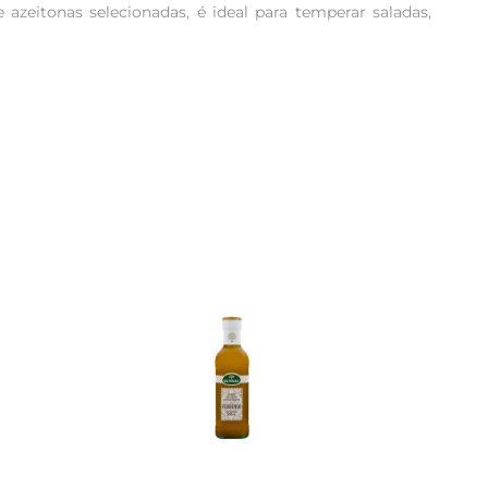
 azeitonas selecionadas, é ideal para temperar saladas, 
de gorduras saudáveis, ele é rico em antioxidantes e 
ar o Azeite de Oliva Midas à sua dieta é uma forma de 
 que enriquece sua mesa. Com um design que facilita o 
a ou em um jantar especial.

o Extra Virgem não é exceção. Com um compromisso com a 
s nas mesas brasileiras.

e que você merece, sempre ao seu alcance.