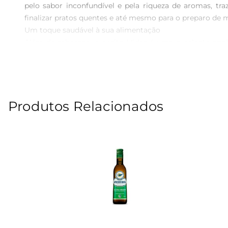
pelo sabor inconfundível e pela riqueza de aromas, traz
finalizar pratos quentes e até mesmo para o preparo de m
Um toque saudável à sua alimentação  

Além de saboroso, o azeite Midas é uma excelente opç
ácidos graxos benéficos, trazendo vantagens para o co
agregar valor nutricional às refeições diárias.

Versatilidade e praticidade na sua cozinha  

Seu formato de vidro não apenas preserva a qualidade 
Produtos Relacionados
manuseio e o controledo fluxo na hora do uso, este azeite 
Azeite Midas: tradição e confiança  

A marca Midas é reconhecida pela sua dedicação em ofer
excelência e a satisfação do consumidor, Midas traz a tra
Aproveite cada gota e transforme suas receitas com o Az