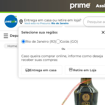
Ass
Pesquise aq
Entrega em casa ou retire em loja?
Você está no
Prezunic
Rio de Janeiro
Termos m
Selecione sua região:
Serviços
carne
Rio de Janeiro (RJ)
Goiás (GO)
Mercearia
Molhos E Condimentos
Azeite
leite
Ou
café
Caso queira comprar online, informe como deseja
receber suas compras:
queijo
Entrega em casa
Retire em Loja
arroz
azeite
biscoit
cerveja
iogurte