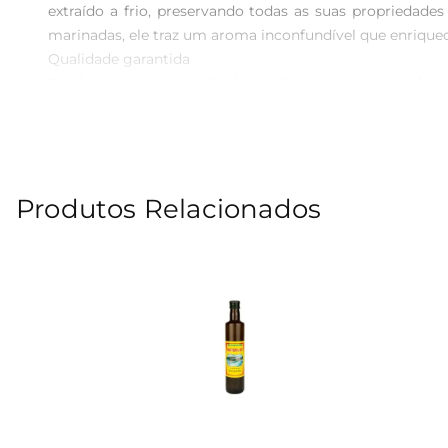
extraído a frio, preservando todas as suas propriedades
marinadas, ele traz um aroma inconfundível que enriquece
Qualidade garantida  

Produzido com a seleção das melhores azeitonas, o Azeite
produção, garantindo um produto de alta qualidade qu
essenciais, que contribui para uma alimentação equilibrad
Versatilidade na cozinha  

Este azeite é extremamente versátil e pode ser utiliza
Produtos Relacionados
indispensável para quem aprecia a culinária mediterrânea
Armazenamento e conservação  

Para garantir a preservação das suas características, r
mantenha seu frescor e qualidade por mais tempo. A 
excelência.

Especificaçõesdo produto  

 Tipo: Azeite de Oliva Extra Virgem  

 Volume: 500ml  

 Acidez: Baixa  

 Método de extração: A frio  

Com o Azeite de Oliva Santiago Extra Virgem, você trans