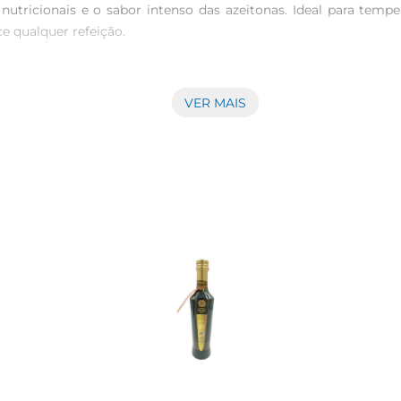
 nutricionais e o sabor intenso das azeitonas. Ideal para temp
 qualquer refeição.

 de Oliva Santiago se destaca pela sua acidez baixa e sabor equi
e atendeàs exigências dos paladares mais refinados. É uma o
VER MAIS
a.

do em diversas receitas, desde pratos frios até cozidos. Sua 
. Useo para realçar o sabor de legumes grelhados, carnes, peix
ecomendase armazenar o Azeite de Oliva Santiago em local fresco
embalagem de 500ml é prática e ideal para o uso diário, p
forma suas refeições em experiências gastronômicas únicas, repl