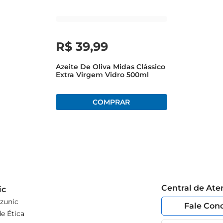
R$
39
,
99
Azeite De Oliva Midas Clássico
Extra Virgem Vidro 500ml
Central de At
ic
zunic
Fale Con
e Ética