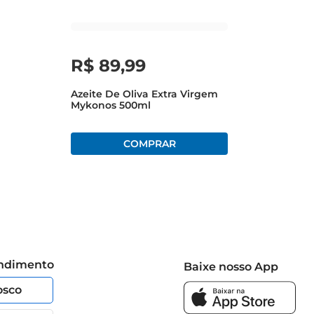
R$
89
,
99
Azeite De Oliva Extra Virgem
Mykonos 500ml
endimento
Baixe nosso App
osco