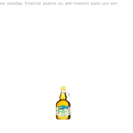
erar saladas, finalizar pratos ou até mesmo para uso em 
librado. Cada gota reflete o cuidado e a tradição na sua 
pção saudável, rica em antioxidantes e ácidos graxos 
textura leve e sabor frutado fazem dele um ingrediente 
es ou até mesmo em preparações de pães e pastas.

 e ao abrigo da luz. Assim, você assegura que cada gota 
ermitindo que você tenha sempre à mão um produto de 
etas de sabor e qualidade.