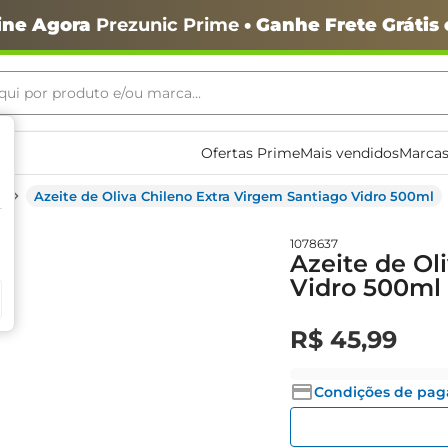
ine Agora
Prezunic Prime
• Ganhe Frete Grátis
ui por produto e/ou marca...
ais buscados
Ofertas Prime
Mais vendidos
Marcas
Azeite de Oliva Chileno Extra Virgem Santiago Vidro 500ml
1078637
Azeite de Ol
Vidro 500ml
o
R$
45
,
99
Condições de pa
igiênico