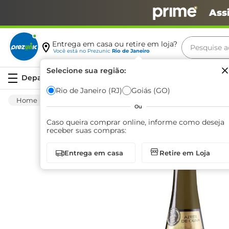
Ass
Pesquise aq
Entrega em casa ou retire em loja?
Você está no
Prezunic
Rio de Janeiro
Termos m
Selecione sua região:
Serviços
carne
Rio de Janeiro (RJ)
Goiás (GO)
Mercearia
Molhos E Condimentos
Azeite
leite
Ou
café
Caso queira comprar online, informe como deseja
receber suas compras:
queijo
Entrega em casa
Retire em Loja
biscoit
azeite
arroz
iogurte
papel h