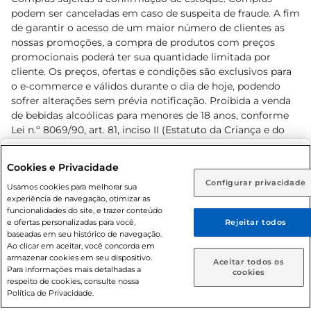
podem ser canceladas em caso de suspeita de fraude. A fim
de garantir o acesso de um maior número de clientes as
nossas promoções, a compra de produtos com preços
promocionais poderá ter sua quantidade limitada por
cliente. Os preços, ofertas e condições são exclusivos para
o e-commerce e válidos durante o dia de hoje, podendo
sofrer alterações sem prévia notificação. Proibida a venda
de bebidas alcoólicas para menores de 18 anos, conforme
Lei n.º 8069/90, art. 81, inciso II (Estatuto da Criança e do
Adolescente). Preços e condições exclusivos para o
www.prezunic.com.br
, podendo sofrer alterações sem aviso
Selecione sua região:
Cookies e Privacidade
prévio. O valor mínimo para as compras on-line é de R$
Configurar privacidade
Rio de Janeiro (RJ)
Goiás (GO)
Usamos cookies para melhorar sua
80,00.
experiência de navegação, otimizar as
Ou
funcionalidades do site, e trazer conteúdo
e ofertas personalizadas para você,
Rejeitar todos
Caso queira comprar online, informe como deseja receber
baseadas em seu histórico de navegação.
suas compras:
Ao clicar em aceitar, você concorda em
armazenar cookies em seu dispositivo.
© 2026 Copyright. Todos os direitos
Aceitar todos os
Para informações mais detalhadas a
Entrega em casa
Retire em Loja
cookies
reservados Prezunic.
respeito de cookies, consulte nossa
Política de Privacidade.