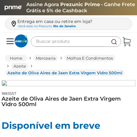
Assine Agora
Prezunic Prime
• Ganhe Frete
Grátis e 5% de Cashback
Entrega em casa ou retire em loja?
Você está no
Prezunic
Rio de Janeiro
Buscar produto
Termos mais buscados
Mercearia
Molhos E Condimentos
carne
Azeite
Azeite de Oliva Aires de Jaen Extra Virgem Vidro 500ml
leite
café
1883557
queijo
Azeite de Oliva Aires de Jaen Extra Virgem
Vidro 500ml
arroz
azeite
Disponível em breve
biscoito