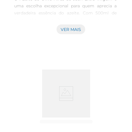
uma escolha excepcional para quem aprecia a 
verdadeira essência do azeite. Com 500ml de 
puro sabor, esteazeite é ideal para temperar 
saladas, realçar pratos de carnes e peixes, ou até 
VER MAIS
mesmo para ser utilizado em receitas de pães e 
pastas. Sua versatilidade na cozinha faz dele um 
ingrediente indispensável para quem busca 
qualidade e autenticidade em suas preparações.

Qualidade Superior  

Produzido a partir de azeitonas selecionadas da 
região de Jaén, na Espanha, este azeite é extraído 
a frio, garantindo que suas propriedades 
nutricionais e saborosas sejam preservadas. O 
resultado é um azeite de oliva extra virgem com 
um aroma frutado e um sabor levemente 
picante, que traz um toque especial a qualquer 
prato. A qualidade do produto é notável e reflete 
o cuidado e a tradição na sua produção.
