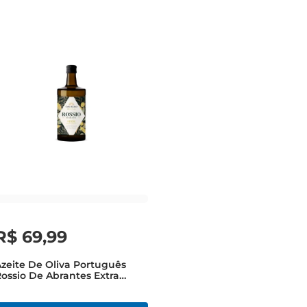
R$
69
,
99
zeite De Oliva Português
ossio De Abrantes Extra
Virgem Verde MasterBlenders
idro 500ml