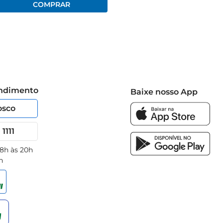
endimento
Baixe nosso App
osco
1111
 8h às 20h
h