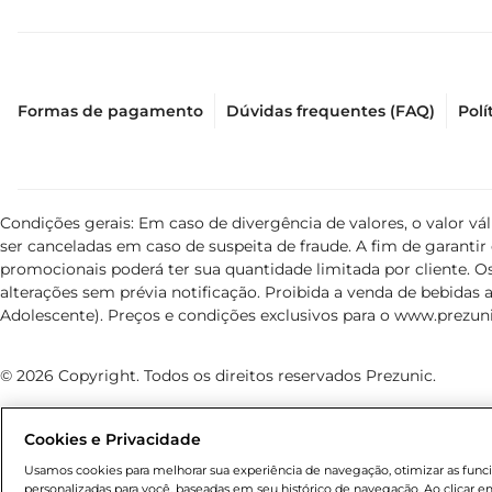
Formas de pagamento
Dúvidas frequentes (FAQ)
Polí
Condições gerais: Em caso de divergência de valores, o valor v
ser canceladas em caso de suspeita de fraude. A fim de garant
promocionais poderá ter sua quantidade limitada por cliente. Os
alterações sem prévia notificação. Proibida a venda de bebidas al
Adolescente). Preços e condições exclusivos para o
www.prezuni
© 2026 Copyright. Todos os direitos reservados Prezunic.
Cookies e Privacidade
Usamos cookies para melhorar sua experiência de navegação, otimizar as funcio
personalizadas para você, baseadas em seu histórico de navegação. Ao clicar