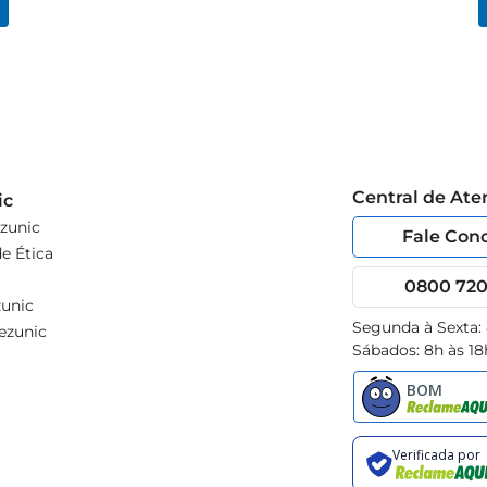
Central de At
ic
zunic
Fale Con
e Ética
0800 720 
unic
Segunda à Sexta:
ezunic
Sábados: 8h às 18