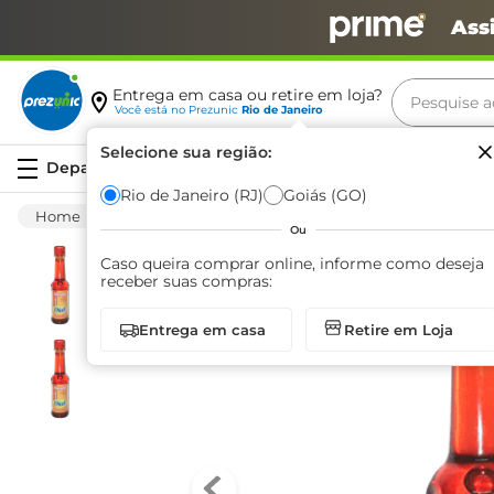
Ass
Pesquise aq
Entrega em casa ou retire em loja?
Você está no
Prezunic
Rio de Janeiro
Termos m
Selecione sua região:
Serviços
carne
Rio de Janeiro (RJ)
Goiás (GO)
Mercearia
Molhos E Condimentos
Azeite
leite
Ou
café
Caso queira comprar online, informe como deseja
receber suas compras:
queijo
Entrega em casa
Retire em Loja
arroz
biscoit
azeite
iogurte
papel h