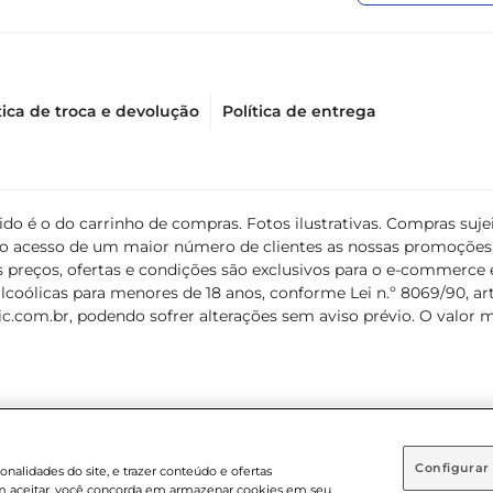
tica de troca e devolução
Política de entrega
álido é o do carrinho de compras. Fotos ilustrativas. Compras s
ir o acesso de um maior número de clientes as nossas promoçõe
 preços, ofertas e condições são exclusivos para o e-commerce e
coólicas para menores de 18 anos, conforme Lei n.º 8069/90, art. 
c.com.br
, podendo sofrer alterações sem aviso prévio. O valor 
Configurar
nalidades do site, e trazer conteúdo e ofertas
 em aceitar, você concorda em armazenar cookies em seu