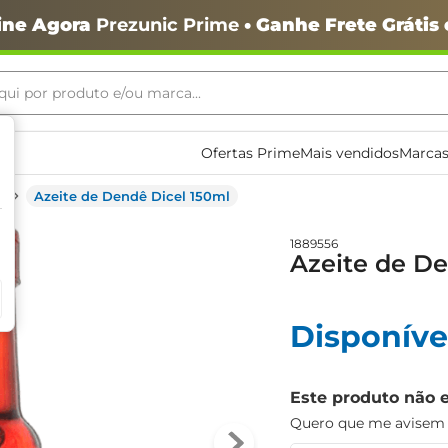
ine Agora
Prezunic Prime
• Ganhe Frete Grátis
ui por produto e/ou marca...
ais buscados
Ofertas Prime
Mais vendidos
Marcas
Azeite de Dendê Dicel 150ml
1889556
Azeite de De
Disponíve
o
Este produto não 
Quero que me avisem q
igiênico