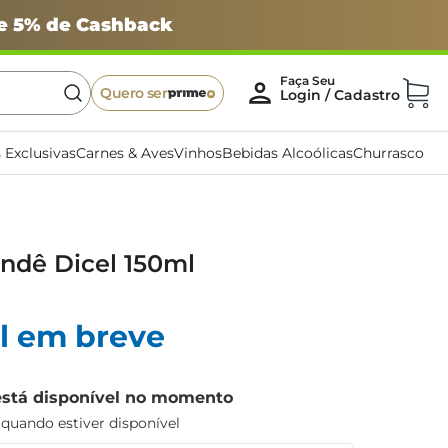
 e 5% de Cashback
Quero ser
 Exclusivas
Carnes & Aves
Vinhos
Bebidas Alcoólicas
Churrasco
ndê Dicel 150ml
l em breve
está disponível no momento
uando estiver disponível