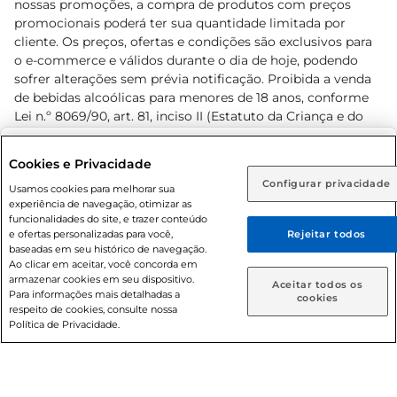
nossas promoções, a compra de produtos com preços
promocionais poderá ter sua quantidade limitada por
cliente. Os preços, ofertas e condições são exclusivos para
o e-commerce e válidos durante o dia de hoje, podendo
sofrer alterações sem prévia notificação. Proibida a venda
de bebidas alcoólicas para menores de 18 anos, conforme
Lei n.º 8069/90, art. 81, inciso II (Estatuto da Criança e do
Adolescente). Preços e condições exclusivos para o
www.prezunic.com.br
, podendo sofrer alterações sem aviso
Selecione sua região:
Cookies e Privacidade
prévio. O valor mínimo para as compras on-line é de R$
Configurar privacidade
Rio de Janeiro (RJ)
Goiás (GO)
Usamos cookies para melhorar sua
80,00.
experiência de navegação, otimizar as
Ou
funcionalidades do site, e trazer conteúdo
e ofertas personalizadas para você,
Rejeitar todos
Caso queira comprar online, informe como deseja receber
baseadas em seu histórico de navegação.
suas compras:
Ao clicar em aceitar, você concorda em
armazenar cookies em seu dispositivo.
© 2026 Copyright. Todos os direitos
Aceitar todos os
Para informações mais detalhadas a
Entrega em casa
Retire em Loja
cookies
reservados Prezunic.
respeito de cookies, consulte nossa
Política de Privacidade.