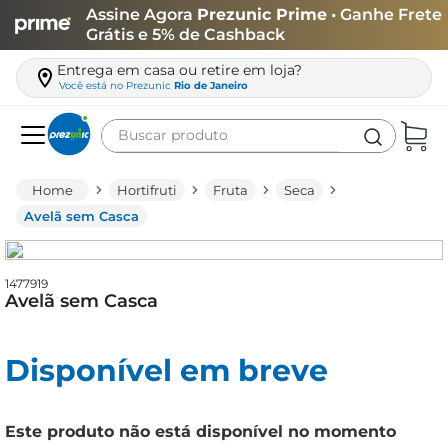
Assine Agora
Prezunic Prime
• Ganhe Frete
Grátis e 5% de Cashback
Entrega em casa ou retire em loja?
Você está no
Prezunic
Rio de Janeiro
Buscar produto
Termos mais buscados
Hortifruti
Fruta
Seca
carne
Avelã sem Casca
leite
café
1477919
Avelã sem Casca
queijo
biscoito
Disponível em breve
azeite
arroz
Este produto não está disponível no momento