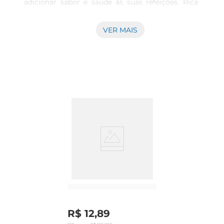
adicionar sabor e saúde às suas refeições. Rica 
em gorduras saudáveis, proteínas e fibras, essa 
oleaginosa é perfeita para ser utilizada em 
VER MAIS
diversas preparações, desde lanches até receitas 
mais elaboradas.Ao escolher a avela, você opta 
por um alimento que não só enriquece o paladar, 
mas também contribui para uma dieta 
equilibrada.

Benefícios nutricionais  

As avelas são conhecidas por suas propriedades 
benéficas à saúde. Elas são uma excelente fonte 
de vitamina E, um poderoso antioxidante que 
ajuda a proteger as células do corpo. Além disso, 
são ricas em minerais como magnésio, fósforo e 
cobre, que desempenham papéis essenciais na 
manutenção da saúde óssea e cardiovascular. 
Incorporar a avela em sua dieta pode auxiliar na 
redução do colesterol ruim e na promoção da 
R$
12
,
89
saúde do coração.
