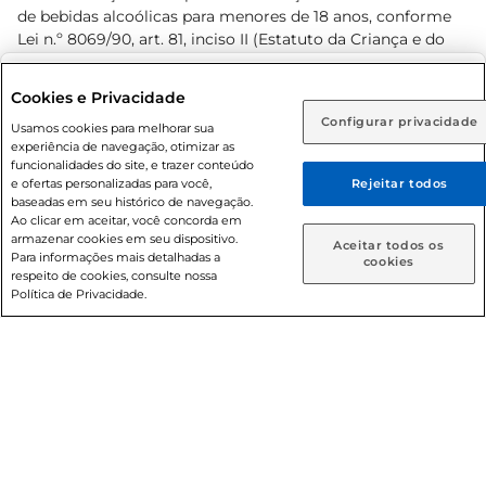
de bebidas alcoólicas para menores de 18 anos, conforme
Lei n.º 8069/90, art. 81, inciso II (Estatuto da Criança e do
Adolescente). Preços e condições exclusivos para o
www.prezunic.com.br
, podendo sofrer alterações sem aviso
Selecione sua região:
Cookies e Privacidade
prévio. O valor mínimo para as compras on-line é de R$
Configurar privacidade
Rio de Janeiro (RJ)
Goiás (GO)
Usamos cookies para melhorar sua
80,00.
experiência de navegação, otimizar as
Ou
funcionalidades do site, e trazer conteúdo
e ofertas personalizadas para você,
Rejeitar todos
Caso queira comprar online, informe como deseja receber
baseadas em seu histórico de navegação.
suas compras:
Ao clicar em aceitar, você concorda em
armazenar cookies em seu dispositivo.
© 2026 Copyright. Todos os direitos
Aceitar todos os
Para informações mais detalhadas a
Entrega em casa
Retire em Loja
cookies
reservados Prezunic.
respeito de cookies, consulte nossa
Política de Privacidade.
Cencosud Brasil Comercial SA.CNPJ sob n° 39.346.861/0350-
38 . Sediada na Av. das Nações Unidas, 12.995, 21º andar, CEP:
04.578-000, Bairro Brooklin Paulista, na cidade de São Paulo
- SP.