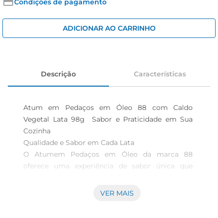
iogurte
Condições de pagamento
papel higiênico
ADICIONAR AO CARRINHO
cerveja
Descrição
Características
Atum em Pedaços em Óleo 88 com Caldo 
Vegetal Lata 98g  Sabor e Praticidade em Sua 
Cozinha

Qualidade e Sabor em Cada Lata  

O Atumem Pedaços em Óleo da marca 88 
oferece uma experiência de sabor única que 
agrega valor às suas refeições. Com cada lata de 
98g, você garante um produto prático e versátil, 
VER MAIS
ideal para diversas preparações. Seja em saladas, 
sanduíches ou pratos quentes, o atum se destaca 