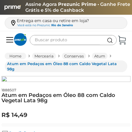
Assine Agora
Prezunic Prime
• Ganhe Frete
Grátis e 5% de Cashback
Entrega em casa ou retire em loja?
Você está no
Prezunic
Rio de Janeiro
Buscar produto
Termos mais buscados
Mercearia
Conservas
Atum
carne
Atum em Pedaços em Óleo 88 com Caldo Vegetal Lata
98g
leite
café
1888507
queijo
Atum em Pedaços em Óleo 88 com Caldo
Vegetal Lata 98g
biscoito
azeite
R$
14
,
49
arroz