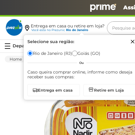
Ass
Pesquise aq
Entrega em casa ou retire em loja?
Você está no
Prezunic
Rio de Janeiro
Termos m
Selecione sua região:
Serviços
carne
Rio de Janeiro (RJ)
Goiás (GO)
Utilidades E Casa
Utensílios Para Cozinha
leite
Ou
café
Caso queira comprar online, informe como deseja
receber suas compras:
queijo
Entrega em casa
Retire em Loja
biscoit
azeite
arroz
iogurte
papel h