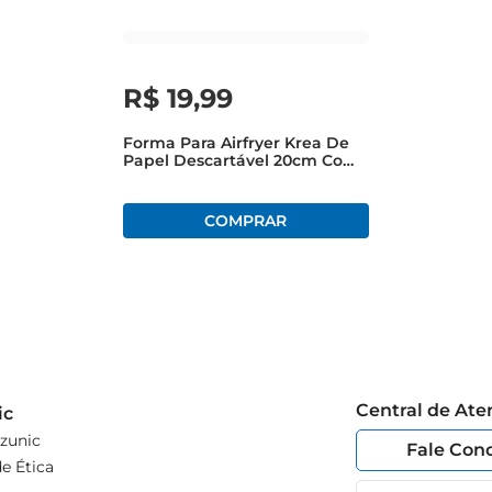
R$
19
,
99
Forma Para Airfryer Krea De
Papel Descartável 20cm Com
100 Unidades
Central de At
ic
zunic
Fale Con
e Ética