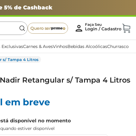
 e 5% de Cashback
Quero ser
 Exclusivas
Carnes & Aves
Vinhos
Bebidas Alcoólicas
Churrasco
 s/ Tampa 4 Litros
Nadir Retangular s/ Tampa 4 Litros
l em breve
está disponível no momento
uando estiver disponível