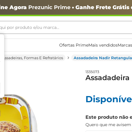
ine Agora
Prezunic Prime
• Ganhe Frete Grátis
ui por produto e/ou marca...
ais buscados
Ofertas Prime
Mais vendidos
Marcas
Assadeiras, Formas E Refratários
Assadadeira Nadir Retangular
1335073
Assadadeira 
o
Disponíve
Este produto não 
Quero que me avisem q
igiênico