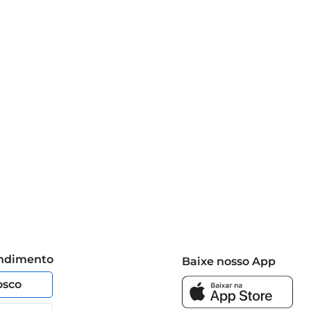
endimento
Baixe nosso App
osco