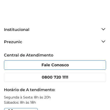
Institucional
Sobre o Prezunic
Prezunic
Grupo Cencosud
Trabalhe conosco
Blog Prezunic
Central de Atendimento
Política de Privacidade
Código de Ética
Portal do fornecedor
Encartes
Fale Conosco
Nossas lojas
App Prezunic
Cencosud Media
Clube Prezunic
0800 720 1111
Receitas
Black Friday
Horário de A tendimento:
Segunda à Sexta: 8h às 20h
Sábados: 8h às 18h