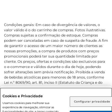
Condições gerais: Em caso de divergência de valores, o
valor válido é o do carrinho de compras. Fotos ilustrativas.
Compras sujeitas a confirmação de estoque. Compras
podem ser canceladas em caso de suspeita de fraude. A fim
de garantir o acesso de um maior número de clientes as
nossas promoções, a compra de produtos com preços
promocionais poderá ter sua quantidade limitada por
cliente. Os preços, ofertas e condições são exclusivos para
o e-commerce e válidos durante o dia de hoje, podendo
sofrer alterações sem prévia notificação. Proibida a venda
de bebidas alcoólicas para menores de 18 anos, conforme
Lei n.º 8069/90, art. 81, inciso II (Estatuto da Criança e do
Adolescente). Preços e condições exclusivos para o
www.prezunic.com.br
, podendo sofrer alterações sem aviso
Selecione sua região:
Cookies e Privacidade
prévio. O valor mínimo para as compras on-line é de R$
Configurar privacidade
Rio de Janeiro (RJ)
Goiás (GO)
Usamos cookies para melhorar sua
80,00.
experiência de navegação, otimizar as
Ou
funcionalidades do site, e trazer conteúdo