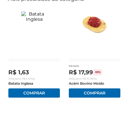
R$
20
,
00
R$
1
,
63
R$
17
,
99
-
10%
250g
aprox.
•
R$
6
,
49
/kg
500g
aprox.
•
R$
35
,
98
/kg
Batata Inglesa
Acém Bovino Moído