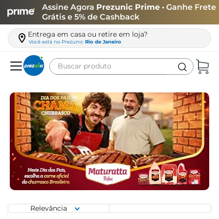
Assine Agora
Prezunic Prime
• Ganhe Frete
Grátis e 5% de Cashback
Entrega em casa ou retire em loja?
Você está no
Prezunic
Rio de Janeiro
Buscar produto
Termos mais buscados
carne
leite
café
queijo
arroz
azeite
biscoito
Relevância