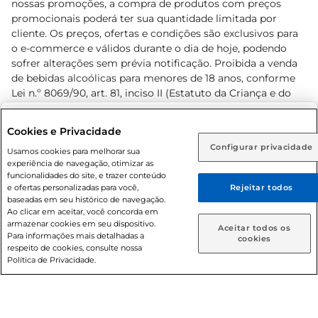
nossas promoções, a compra de produtos com preços
promocionais poderá ter sua quantidade limitada por
cliente. Os preços, ofertas e condições são exclusivos para
o e-commerce e válidos durante o dia de hoje, podendo
sofrer alterações sem prévia notificação. Proibida a venda
de bebidas alcoólicas para menores de 18 anos, conforme
Lei n.º 8069/90, art. 81, inciso II (Estatuto da Criança e do
Adolescente). Preços e condições exclusivos para o
www.prezunic.com.br
, podendo sofrer alterações sem aviso
Selecione sua região:
Cookies e Privacidade
prévio. O valor mínimo para as compras on-line é de R$
Configurar privacidade
Rio de Janeiro (RJ)
Goiás (GO)
Usamos cookies para melhorar sua
80,00.
experiência de navegação, otimizar as
Ou
funcionalidades do site, e trazer conteúdo
e ofertas personalizadas para você,
Rejeitar todos
Caso queira comprar online, informe como deseja receber
baseadas em seu histórico de navegação.
suas compras:
Ao clicar em aceitar, você concorda em
armazenar cookies em seu dispositivo.
© 2026 Copyright. Todos os direitos
Aceitar todos os
Para informações mais detalhadas a
Entrega em casa
Retire em Loja
cookies
reservados Prezunic.
respeito de cookies, consulte nossa
Política de Privacidade.