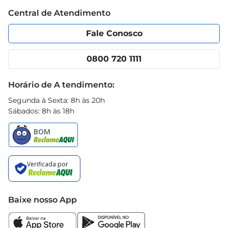
Trabalhe conosco
Blog Prezunic
Central de Atendimento
Política de Privacidade
Código de Ética
Portal do fornecedor
Encartes
Fale Conosco
Nossas lojas
App Prezunic
Cencosud Media
Clube Prezunic
0800 720 1111
Receitas
Black Friday
Horário de A tendimento:
Segunda à Sexta: 8h às 20h
Sábados: 8h às 18h
Baixe nosso App