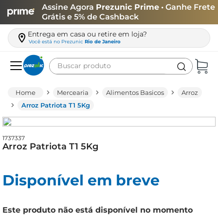
Assine Agora
Prezunic Prime
• Ganhe Frete
Grátis e 5% de Cashback
Entrega em casa ou retire em loja?
Você está no
Prezunic
Rio de Janeiro
Buscar produto
Termos mais buscados
Mercearia
Alimentos Basicos
Arroz
carne
Arroz Patriota T1 5Kg
leite
café
1737337
Arroz Patriota T1 5Kg
queijo
arroz
Disponível em breve
azeite
biscoito
Este produto não está disponível no momento