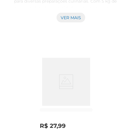
para diversas preparações culinárias. Com 5 kg de 
arroz, você terá a quantidade certa para preparar 
pratos saborosos e nutritivos para toda a família. 
VER MAIS
Seu grão longo e solto garante um cozimento 
uniforme, resultando em um arroz soltinho e 
com textura ideal para acompanhar suas receitas 
favoritas.

Versatilidade na cozinha  

Este arroz é extremamente versátil e se adapta a 
diferentes tipos de pratos, desde o tradicional 
arroz com feijão até receitas mais elaboradas, 
como risotos e pilafs. Sua capacidade de absorver 
sabores o torna um excelente acompanhamento 
para carnes, legumes e molhos, proporcionando 
uma refeição completa e equilibrada. Além disso, 
é uma opção prática para o dia a dia, facilitando o 
preparo de refeições rápidas e saborosas.

Informações técnicas e armazenamento  

R$
27
,
99
O Arroz Patriota T1 é embalado em um pacote de 