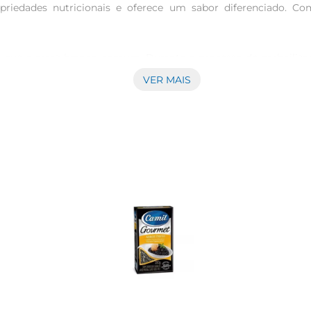
iedades nutricionais e oferece um sabor diferenciado. Com 1
o que o arroz branco comum. Durante o processo de parboilização
xo B e minerais como ferro e magnésio. Isso faz do Arroz Camil
VER MAIS
e pode ser utilizado em diversas receitas. Desde um simples
ente a diferentes preparos. Sua textura firme e grãos soltos gar
 Para um preparo ideal, utilize a proporção de 1 parte de arroz
 você terá um acompanhamento delicioso e nutritivo para suas r
 armazenálo em local fresco e seco, longe da luz direta. A