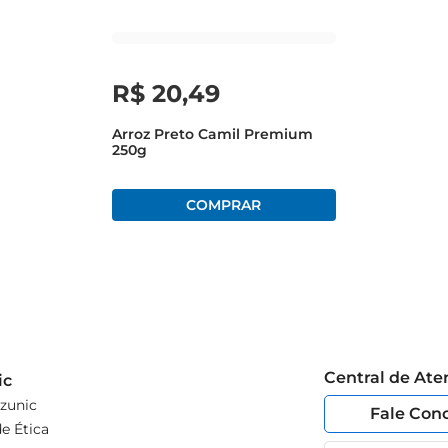
R$
20
,
49
Arroz Preto Camil Premium
250g
Central de At
ic
zunic
Fale Con
e Ética