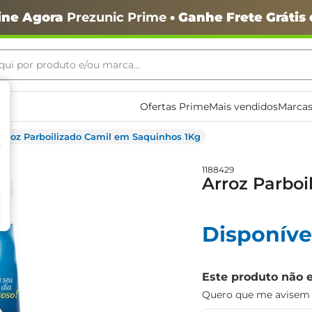
ine Agora
Prezunic Prime
• Ganhe Frete Grátis
ui por produto e/ou marca...
ais buscados
Ofertas Prime
Mais vendidos
Marcas
Arroz Parboilizado Camil em Saquinhos 1Kg
1188429
Arroz Parboi
o
Disponíve
Este produto não 
Quero que me avisem q
igiênico