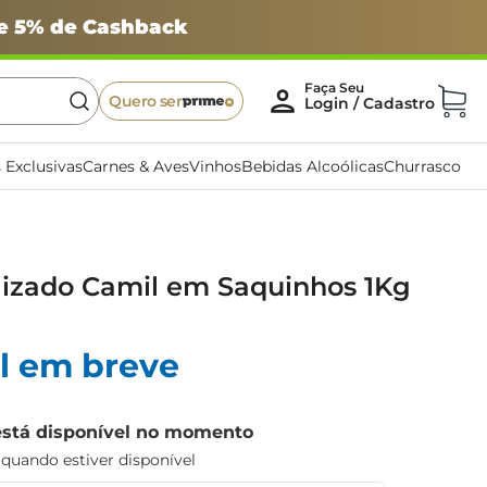
 e 5% de Cashback
Quero ser
 Exclusivas
Carnes & Aves
Vinhos
Bebidas Alcoólicas
Churrasco
lizado Camil em Saquinhos 1Kg
l em breve
está disponível no momento
uando estiver disponível