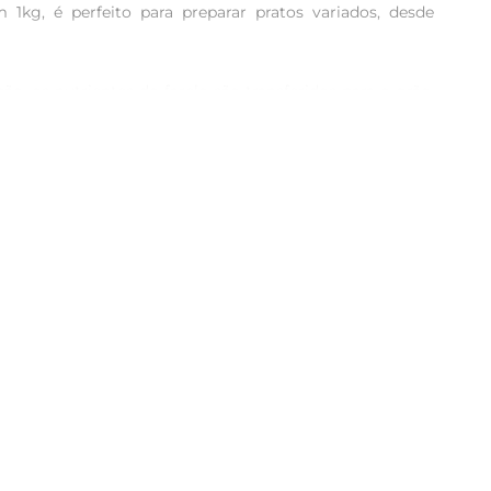
kg, é perfeito para preparar pratos variados, desde 
, os nutrientes do farelo são transferidos para o grão, 
 uma opção saudável para incluir na dieta do dia a dia.

 arroz soltinho como acompanhamento até pratos mais 
antem que suas refeições sejam sempre um sucesso.

 para 2 partes de água. Cozinhe em fogo médio até que a 
efeições.

pós aberto, mantenha em um recipiente hermético para 