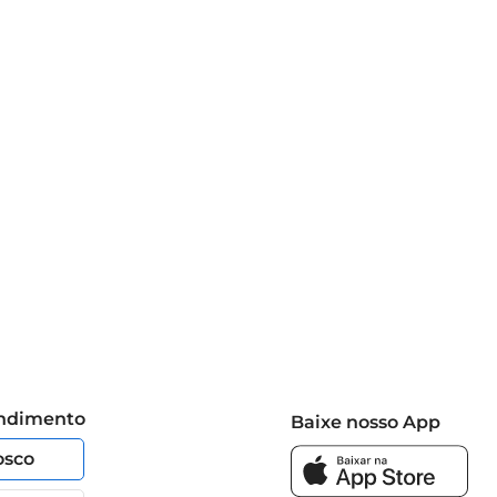
endimento
Baixe nosso App
osco