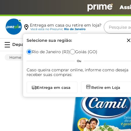
Ass
Pesquise aq
Entrega em casa ou retire em loja?
Você está no
Prezunic
Rio de Janeiro
Termos m
Selecione sua região:
Serviços
carne
Rio de Janeiro (RJ)
Goiás (GO)
Mercearia
Alimentos Basicos
Arroz
leite
Ou
café
Caso queira comprar online, informe como deseja
receber suas compras:
queijo
Entrega em casa
Retire em Loja
biscoit
azeite
arroz
iogurte
papel h