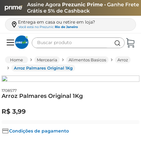
Assine Agora
Prezunic Prime
• Ganhe Frete
Grátis e 5% de Cashback
Entrega em casa ou retire em loja?
Você está no
Prezunic
Rio de Janeiro
Buscar produto
Termos mais buscados
Mercearia
Alimentos Basicos
Arroz
carne
Arroz Palmares Original 1Kg
leite
café
1708577
Arroz Palmares Original 1Kg
queijo
arroz
R$
3
,
99
azeite
biscoito
Condições de pagamento