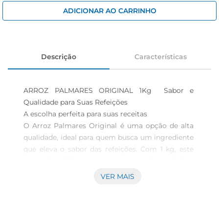
cerveja
ADICIONAR AO CARRINHO
iogurte
papel higiênico
Descrição
Características
ARROZ PALMARES ORIGINAL 1Kg  Sabor e 
Qualidade para Suas Refeições

A escolha perfeita para suas receitas

O Arroz Palmares Original é uma opção de alta 
qualidade, ideal para quem busca um ingrediente 
que eleva o sabor das refeições. Com 1 kg, este 
arroz é perfeito para preparar pratos variados, 
desde um simples arroz branco até receitas mais 
VER MAIS
elaboradas, como risotos e acompanhamentos. 
Sua textura solta e sabor marcante fazem dele 
um item essencial na despensa de qualquer 