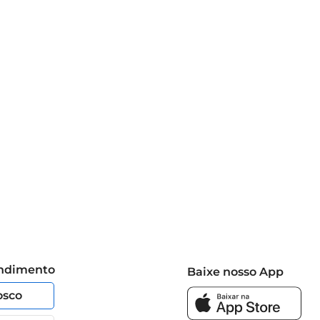
endimento
Baixe nosso App
osco