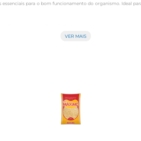
is essenciais para o bom funcionamento do organismo. Ideal pa
em diversas preparações, desde pratos simples até receitas ma
adapta facilmente ao seu estilo de cozinhar. Experimente em ri
VER MAIS
os.

 xícara de arroz para 2 xícaras de água. O tempo de cozimento
 o sabor, você pode adicionar temperos, ervas ou legumes dura
mpo de cozimento e melhorar a digestibilidade.

la sua composição nutricional. Cada porção oferece uma quantid
rgia, ideal para quem busca manter uma dieta equilibrada e saudá
e pode enriquecer suas refeições com sabor e saúde.