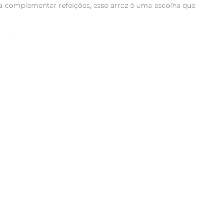
ra complementar refeições, esse arroz é uma escolha que 
is elaboradas. Perfeito para acompanhar carnes, legumes 
sotos, sopas ou como acompanhamento em refeições do dia 
 é de aproximadamente 30 a 40 minutos, garantindo que 
nte o preparo. Uma dica é deixálo de molho por algumas 
ade significativa de fibras, que auxiliam na digestão e 
vel. 
