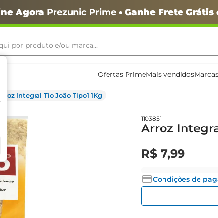
ine Agora
Prezunic Prime
• Ganhe Frete Grátis
ui por produto e/ou marca...
ais buscados
Ofertas Prime
Mais vendidos
Marcas
Arroz Integral Tio João Tipo1 1Kg
1103851
Arroz Integra
o
R$
7
,
99
Condições de pa
igiênico