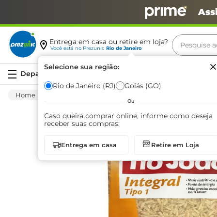
Ass
Pesquise aq
Entrega em casa ou retire em loja?
Você está no
Prezunic
Rio de Janeiro
Termos m
Selecione sua região:
Serviços
carne
Rio de Janeiro (RJ)
Goiás (GO)
Mercearia
Alimentos Basicos
Arroz
leite
Ou
café
Caso queira comprar online, informe como deseja
receber suas compras:
queijo
Entrega em casa
Retire em Loja
biscoit
azeite
arroz
iogurte
papel h