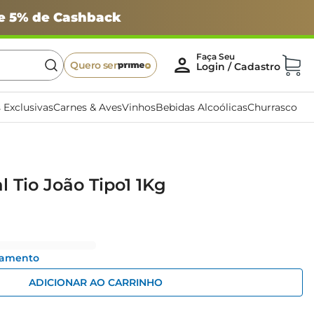
 e 5% de Cashback
Quero ser
 Exclusivas
Carnes & Aves
Vinhos
Bebidas Alcoólicas
Churrasco
l Tio João Tipo1 1Kg
gamento
ADICIONAR AO CARRINHO