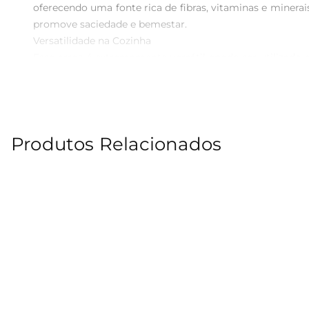
oferecendo uma fonte rica de fibras, vitaminas e minera
promove saciedade e bemestar.

Versatilidade na Cozinha  

Esse arroz é extremamente versátil epode ser utilizado 
ou ser a base de saladas, o Arroz Tio João Integral se 
a dia, trazendo um toque especial e saudável aos seus prat
Cozimento e Dicas de Preparo  

Para um cozimento ideal, recomendase a proporção de 1
Produtos Relacionados
os grãos fiquem macios e soltinhos. Para potencializar
horas antes de cozinhar, o que pode ajudar a reduzir o te
Informações Nutricionais  

O Arroz Tio João Integral é uma opção que se destaca pe
no controle do colesterol. Além disso, é uma fonte de ene
Experimenteo Arroz Tio João Integral e descubra como el