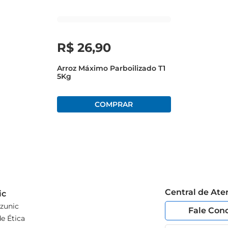
R$
26
,
90
Arroz Máximo Parboilizado T1
5Kg
Central de At
ic
zunic
Fale Con
e Ética