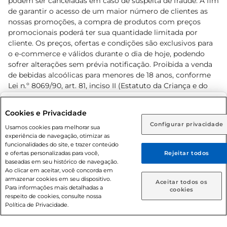
podem ser canceladas em caso de suspeita de fraude. A fim
de garantir o acesso de um maior número de clientes as
nossas promoções, a compra de produtos com preços
promocionais poderá ter sua quantidade limitada por
cliente. Os preços, ofertas e condições são exclusivos para
o e-commerce e válidos durante o dia de hoje, podendo
sofrer alterações sem prévia notificação. Proibida a venda
de bebidas alcoólicas para menores de 18 anos, conforme
Lei n.º 8069/90, art. 81, inciso II (Estatuto da Criança e do
Adolescente). Preços e condições exclusivos para o
www.prezunic.com.br
, podendo sofrer alterações sem aviso
Selecione sua região:
Cookies e Privacidade
prévio. O valor mínimo para as compras on-line é de R$
Configurar privacidade
Rio de Janeiro (RJ)
Goiás (GO)
Usamos cookies para melhorar sua
80,00.
experiência de navegação, otimizar as
Ou
funcionalidades do site, e trazer conteúdo
e ofertas personalizadas para você,
Rejeitar todos
Caso queira comprar online, informe como deseja receber
baseadas em seu histórico de navegação.
suas compras:
Ao clicar em aceitar, você concorda em
armazenar cookies em seu dispositivo.
© 2026 Copyright. Todos os direitos
Aceitar todos os
Para informações mais detalhadas a
Entrega em casa
Retire em Loja
cookies
reservados Prezunic.
respeito de cookies, consulte nossa
Política de Privacidade.