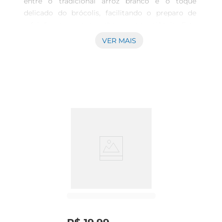
entre o tradicional arroz branco e o toque 
delicado do brócolis, facilitando o preparo de 
refeições que unem sabor e conveniência. Este 
produto é ideal para quem busca agilidade na 
VER MAIS
cozinha sem abrir mão de uma alimentação 
variada. Qualidade e conservação garantidas 
Disponível na embalagem de 500g, este prato 
pronto mantém a textura e o sabor dos 
ingredientes por meio do processo de 
congelamento adequado, permitindo que você 
tenha sempre à disposição um 
acompanhamento fresco e nutritivo. O 
congelamento assegura a conservação dos 
nutrientes naturais do arroz e do brócolis, 
contribuindo para refeições mais completas. 
Utilização simplificada e versátil Pensando no 
uso prático, o arroz com brócolis pode ser 
aquecido rapidamente, oferecendo uma solução 
rápida para almoço, jantar ou lanche reforçado. 