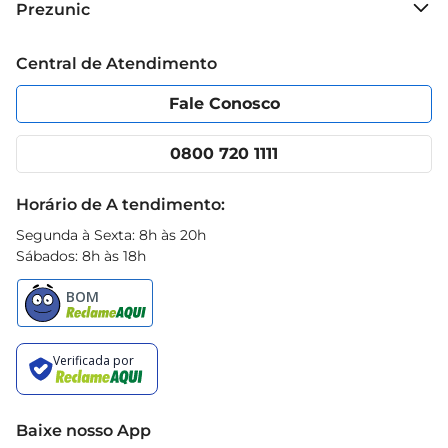
Prezunic
Grupo Cencosud
Trabalhe conosco
Blog Prezunic
Central de Atendimento
Política de Privacidade
Código de Ética
Portal do fornecedor
Encartes
Fale Conosco
Nossas lojas
App Prezunic
Cencosud Media
Clube Prezunic
0800 720 1111
Receitas
Black Friday
Horário de A tendimento:
Segunda à Sexta: 8h às 20h
Sábados: 8h às 18h
Baixe nosso App