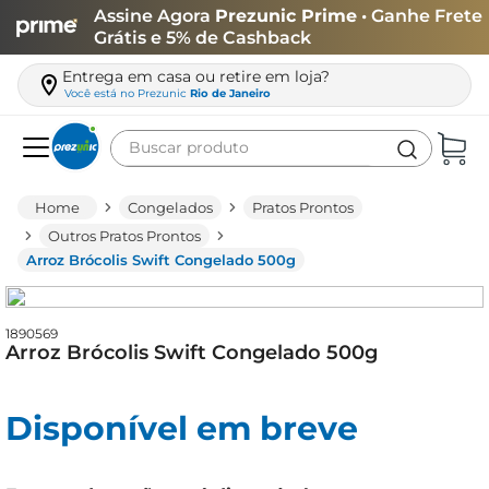
Assine Agora
Prezunic Prime
• Ganhe Frete
Grátis e 5% de Cashback
Entrega em casa ou retire em loja?
Você está no
Prezunic
Rio de Janeiro
Buscar produto
Termos mais buscados
Congelados
Pratos Prontos
carne
Outros Pratos Prontos
Arroz Brócolis Swift Congelado 500g
leite
café
1890569
queijo
Arroz Brócolis Swift Congelado 500g
arroz
azeite
Disponível em breve
biscoito