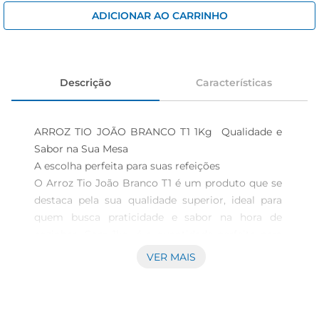
iogurte
ADICIONAR AO CARRINHO
papel higiênico
cerveja
Descrição
Características
ARROZ TIO JOÃO BRANCO T1 1Kg  Qualidade e 
Sabor na Sua Mesa

A escolha perfeita para suas refeições

O Arroz Tio João Branco T1 é um produto que se 
destaca pela sua qualidade superior, ideal para 
quem busca praticidade e sabor na hora de 
cozinhar. Com 1kg, é a quantidade perfeita para 
preparar pratos que agradam a toda a família, 
VER MAIS
seja em um almoço especial ou no dia a dia. Este 
arroz é conhecido por seu grão longo e solto, que 
proporciona uma textura leve e saborosa, 