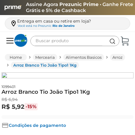
Assine Agora
Prezunic Prime
• Ganhe Frete
Grátis e 5% de Cashback
Entrega em casa ou retire em loja?
Você está no
Prezunic
Rio de Janeiro
Buscar produto
Termos mais buscados
Mercearia
Alimentos Basicos
Arroz
carne
Arroz Branco Tio João Tipo1 1Kg
leite
café
1099401
Arroz Branco Tio João Tipo1 1Kg
queijo
R$
6
,
94
azeite
R$
5
,
92
-
15%
biscoito
arroz
Condições de pagamento