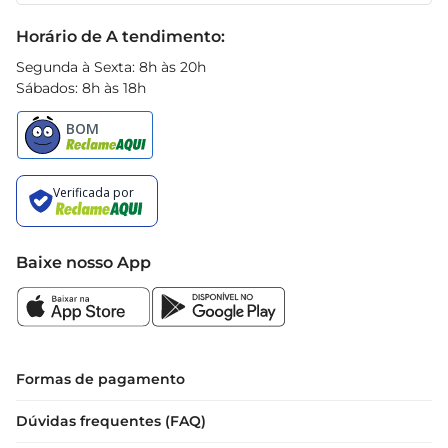
refeições. Seja em um risoto, uma salada ou 
Black Friday
como acompanhamento, este arroz é a escolha 
Horário de A tendimento:
certa paraquem aprecia uma boa gastronomia.

Segunda à Sexta: 8h às 20h
Compromisso com a qualidade

Sábados: 8h às 18h
A marca Tio João é reconhecida no mercado 
brasileiro pela sua dedicação em oferecer 
produtos de alta qualidade. O Arroz Branco T1 
passa por rigorosos processos de seleção e 
controle, garantindo que você leve para casa um 
produto que atende aos mais altos padrões de 
qualidade. Além disso, é uma opção que traz a 
Baixe nosso App
tradição e o sabor da culinária brasileira para a 
sua mesa.

Especificações do produto

 Tipo: Arroz Branco T1

 Peso: 1kg

Formas de pagamento
 Embalagem: Prática e fácilde armazenar

 Ideal para: Cozimento rápido e versátil
Dúvidas frequentes (FAQ)