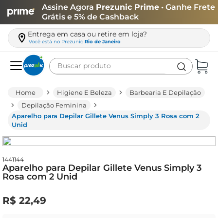
Assine Agora
Prezunic Prime
• Ganhe Frete
Grátis e 5% de Cashback
Entrega em casa ou retire em loja?
Você está no
Prezunic
Rio de Janeiro
Buscar produto
Termos mais buscados
Higiene E Beleza
Barbearia E Depilação
carne
Depilação Feminina
Aparelho para Depilar Gillete Venus Simply 3 Rosa com 2
leite
Unid
café
queijo
1441144
Aparelho para Depilar Gillete Venus Simply 3
azeite
Rosa com 2 Unid
biscoito
R$
22
,
49
arroz