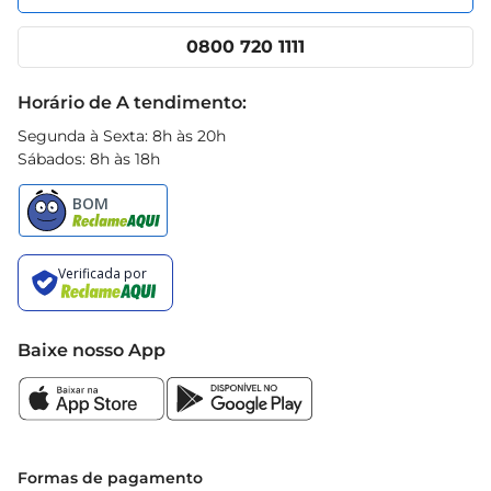
Nossas lojas
App Prezunic
Cencosud Media
Clube Prezunic
0800 720 1111
Receitas
Black Friday
Horário de A tendimento:
Segunda à Sexta: 8h às 20h
Sábados: 8h às 18h
Baixe nosso App
Formas de pagamento