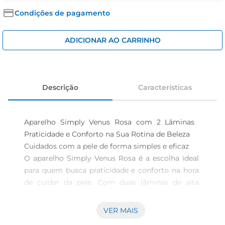
iogurte
Condições de pagamento
papel higiênico
cerveja
ADICIONAR AO CARRINHO
Descrição
Características
Aparelho Simply Venus Rosa com 2 Lâminas  
Praticidade e Conforto na Sua Rotina de Beleza

Cuidados com a pele de forma simples e eficaz  

O aparelho Simply Venus Rosa é a escolha ideal 
para quem busca praticidade e conforto na hora 
de cuidar da pele. Com duas lâminas de alta 
performance, ele proporciona um barbear suave 
e eficiente, garantindo uma pele macia e livre de 
VER MAIS
pelos indesejados. Seudesign ergonômico e leve 