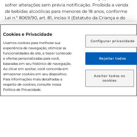
sofrer alterações sem prévia notificação. Proibida a venda
de bebidas alcoólicas para menores de 18 anos, conforme
Lei n.º 8069/90, art. 81, inciso II (Estatuto da Criança e do
Adolescente). Preços e condições exclusivos para o
www.prezunic.com.br
, podendo sofrer alterações sem aviso
Selecione sua região:
Cookies e Privacidade
prévio. O valor mínimo para as compras on-line é de R$
Configurar privacidade
Rio de Janeiro (RJ)
Goiás (GO)
Usamos cookies para melhorar sua
80,00.
experiência de navegação, otimizar as
Ou
funcionalidades do site, e trazer conteúdo
e ofertas personalizadas para você,
Rejeitar todos
Caso queira comprar online, informe como deseja receber
baseadas em seu histórico de navegação.
suas compras:
Ao clicar em aceitar, você concorda em
armazenar cookies em seu dispositivo.
© 2026 Copyright. Todos os direitos
Aceitar todos os
Para informações mais detalhadas a
Entrega em casa
Retire em Loja
cookies
reservados Prezunic.
respeito de cookies, consulte nossa
Política de Privacidade.
Cencosud Brasil Comercial SA.CNPJ sob n° 39.346.861/0350-
38 . Sediada na Av. das Nações Unidas, 12.995, 21º andar, CEP:
04.578-000, Bairro Brooklin Paulista, na cidade de São Paulo
- SP.