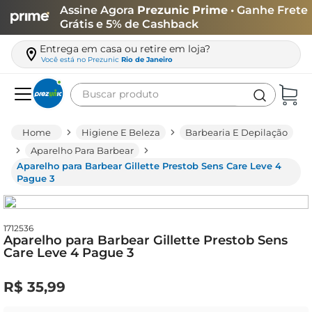
Assine Agora
Prezunic Prime
• Ganhe Frete
Grátis e 5% de Cashback
Entrega em casa ou retire em loja?
Você está no
Prezunic
Rio de Janeiro
Buscar produto
Termos mais buscados
Higiene E Beleza
Barbearia E Depilação
carne
Aparelho Para Barbear
Aparelho para Barbear Gillette Prestob Sens Care Leve 4
leite
Pague 3
café
queijo
1712536
Aparelho para Barbear Gillette Prestob Sens
azeite
Care Leve 4 Pague 3
biscoito
R$
35
,
99
arroz