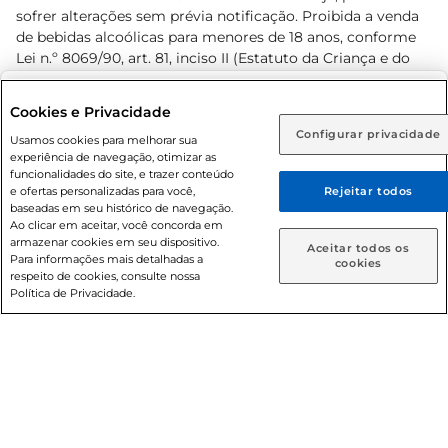
sofrer alterações sem prévia notificação. Proibida a venda
de bebidas alcoólicas para menores de 18 anos, conforme
Lei n.º 8069/90, art. 81, inciso II (Estatuto da Criança e do
Adolescente). Preços e condições exclusivos para o
www.prezunic.com.br
, podendo sofrer alterações sem aviso
Selecione sua região:
Cookies e Privacidade
prévio. O valor mínimo para as compras on-line é de R$
Configurar privacidade
Rio de Janeiro (RJ)
Goiás (GO)
Usamos cookies para melhorar sua
80,00.
experiência de navegação, otimizar as
Ou
funcionalidades do site, e trazer conteúdo
e ofertas personalizadas para você,
Rejeitar todos
Caso queira comprar online, informe como deseja receber
baseadas em seu histórico de navegação.
suas compras:
Ao clicar em aceitar, você concorda em
armazenar cookies em seu dispositivo.
© 2026 Copyright. Todos os direitos
Aceitar todos os
Para informações mais detalhadas a
Entrega em casa
Retire em Loja
cookies
reservados Prezunic.
respeito de cookies, consulte nossa
Política de Privacidade.
Cencosud Brasil Comercial SA.CNPJ sob n° 39.346.861/0350-
38 . Sediada na Av. das Nações Unidas, 12.995, 21º andar, CEP:
04.578-000, Bairro Brooklin Paulista, na cidade de São Paulo
- SP.