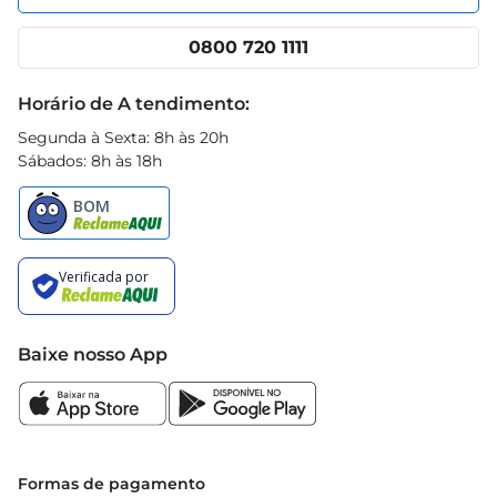
Nossas lojas
App Prezunic
Cencosud Media
Clube Prezunic
0800 720 1111
Receitas
Black Friday
Horário de A tendimento:
Segunda à Sexta: 8h às 20h
Sábados: 8h às 18h
Baixe nosso App
Formas de pagamento