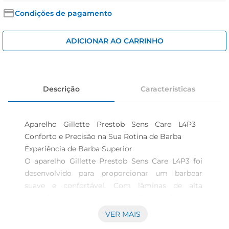
iogurte
Condições de pagamento
papel higiênico
cerveja
ADICIONAR AO CARRINHO
Descrição
Características
Aparelho Gillette Prestob Sens Care L4P3  
Conforto e Precisão na Sua Rotina de Barba

Experiência de Barba Superior  

O aparelho Gillette Prestob Sens Care L4P3 foi 
desenvolvido para proporcionar um barbear 
suave e confortável. Com lâminas de alta 
precisão, ele garante um corte eficaz, reduzindo a 
irritação da pele e proporcionando um 
VER MAIS
acabamento impecável. Ideal para quem busca 