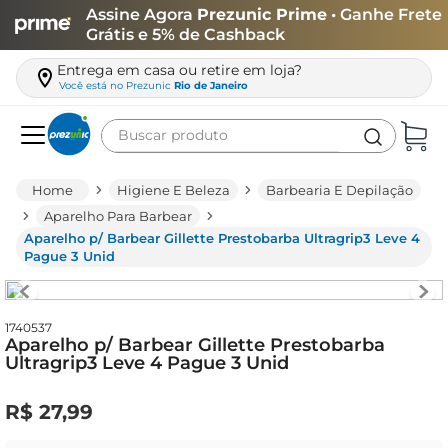
Assine Agora
Prezunic Prime
• Ganhe Frete
Grátis e 5% de Cashback
Entrega em casa ou retire em loja?
Você está no
Prezunic
Rio de Janeiro
Buscar produto
Termos mais buscados
Higiene E Beleza
Barbearia E Depilação
carne
Aparelho Para Barbear
Aparelho p/ Barbear Gillette Prestobarba Ultragrip3 Leve 4
leite
Pague 3 Unid
café
queijo
1740537
Aparelho p/ Barbear Gillette Prestobarba
arroz
Ultragrip3 Leve 4 Pague 3 Unid
biscoito
R$
27
,
99
azeite