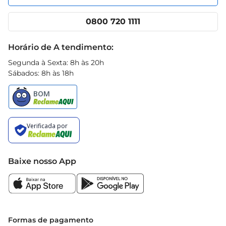
Nossas lojas
App Prezunic
Cencosud Media
Clube Prezunic
0800 720 1111
Receitas
Black Friday
Horário de A tendimento:
Segunda à Sexta: 8h às 20h
Sábados: 8h às 18h
Baixe nosso App
Formas de pagamento