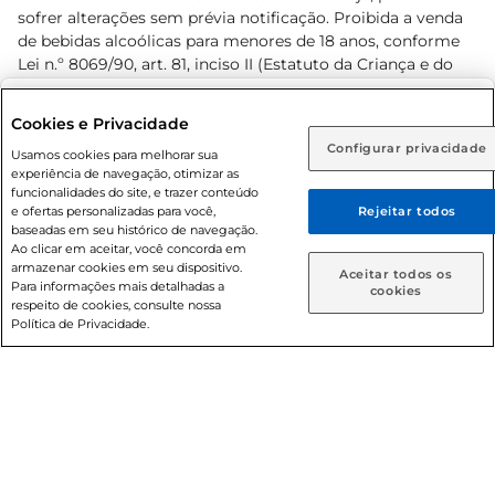
sofrer alterações sem prévia notificação. Proibida a venda
de bebidas alcoólicas para menores de 18 anos, conforme
Lei n.º 8069/90, art. 81, inciso II (Estatuto da Criança e do
Adolescente). Preços e condições exclusivos para o
www.prezunic.com.br
, podendo sofrer alterações sem aviso
Selecione sua região:
Cookies e Privacidade
prévio. O valor mínimo para as compras on-line é de R$
Configurar privacidade
Rio de Janeiro (RJ)
Goiás (GO)
Usamos cookies para melhorar sua
80,00.
experiência de navegação, otimizar as
Ou
funcionalidades do site, e trazer conteúdo
e ofertas personalizadas para você,
Rejeitar todos
Caso queira comprar online, informe como deseja receber
baseadas em seu histórico de navegação.
suas compras:
Ao clicar em aceitar, você concorda em
armazenar cookies em seu dispositivo.
© 2026 Copyright. Todos os direitos
Aceitar todos os
Para informações mais detalhadas a
Entrega em casa
Retire em Loja
cookies
reservados Prezunic.
respeito de cookies, consulte nossa
Política de Privacidade.
Cencosud Brasil Comercial SA.CNPJ sob n° 39.346.861/0350-
38 . Sediada na Av. das Nações Unidas, 12.995, 21º andar, CEP:
04.578-000, Bairro Brooklin Paulista, na cidade de São Paulo
- SP.