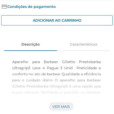
iogurte
Condições de pagamento
papel higiênico
cerveja
ADICIONAR AO CARRINHO
Descrição
Características
Aparelho para Barbear Gillette Prestobarba 
Ultragrip3 Leve 4 Pague 3 Unid  Praticidade e 
conforto no ato de barbear Qualidade e eficiência 
para o cuidado diário O aparelho para barbear 
Gillette Prestobarba Ultragrip3 é uma opção que 
busca oferecer facilidade e precisão no barbear 
cotidiano. Desenvolvido para proporcionar um 
resultado uniforme, ele representa uma 
VER MAIS
alternativa acessível para quem valoriza um 