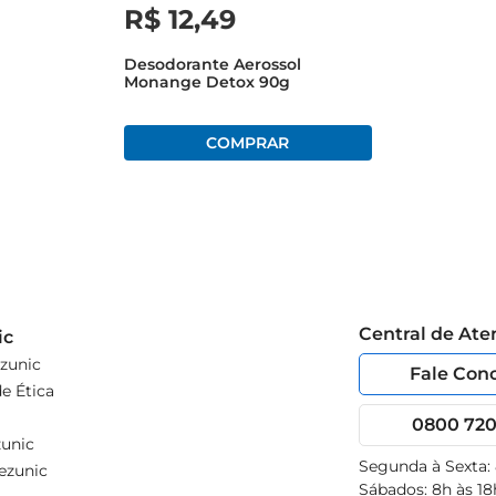
R$
12
,
49
Desodorante Aerossol
Monange Detox 90g
Central de At
ic
zunic
Fale Con
e Ética
0800 720 
unic
Segunda à Sexta:
ezunic
Sábados: 8h às 18