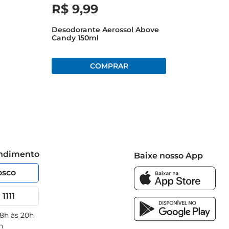
R$
9
,
99
Desodorante Aerossol Above
Candy 150ml
endimento
Baixe nosso App
osco
1111
 8h às 20h
h