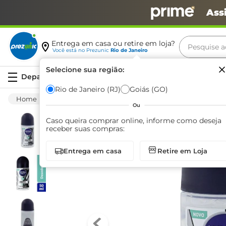
Ass
Pesquise aq
Entrega em casa ou retire em loja?
Você está no
Prezunic
Rio de Janeiro
Termos m
Selecione sua região:
Serviços
carne
Rio de Janeiro (RJ)
Goiás (GO)
Higiene E Beleza
Cuidado Com O Corpo
leite
Ou
café
Caso queira comprar online, informe como deseja
receber suas compras:
queijo
Entrega em casa
Retire em Loja
arroz
biscoit
azeite
iogurte
papel h