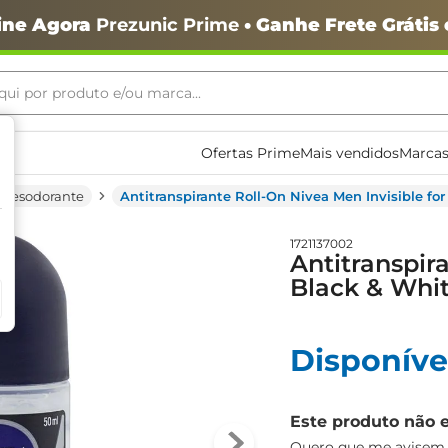
ine Agora
Prezunic Prime
• Ganhe Frete Grátis
ui por produto e/ou marca...
ais buscados
Ofertas Prime
Mais vendidos
Marcas
Desodorante
Antitranspirante Roll-On Nivea Men Invisible fo
1721137002
Antitranspir
Black & Whi
o
Disponíve
Este produto não 
igiênico
Quero que me avisem q