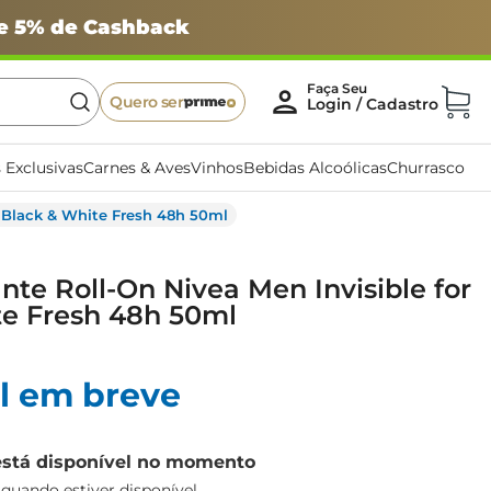
 e 5% de Cashback
Quero ser
 Exclusivas
Carnes & Aves
Vinhos
Bebidas Alcoólicas
Churrasco
r Black & White Fresh 48h 50ml
ante Roll-On Nivea Men Invisible for
te Fresh 48h 50ml
l em breve
está disponível no momento
uando estiver disponível