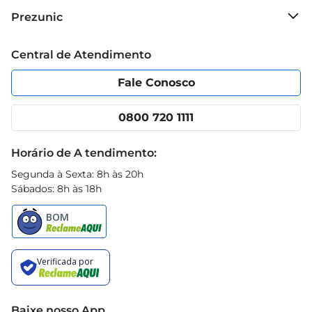
Sobre o Prezunic
Prezunic
Grupo Cencosud
Trabalhe conosco
Blog Prezunic
Central de Atendimento
Política de Privacidade
Código de Ética
Portal do fornecedor
Encartes
Fale Conosco
Nossas lojas
App Prezunic
Cencosud Media
Clube Prezunic
0800 720 1111
Receitas
Black Friday
Horário de A tendimento:
Segunda à Sexta: 8h às 20h
Sábados: 8h às 18h
Baixe nosso App