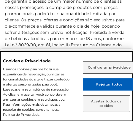
de garantir o acesso de um maior número de clientes as
nossas promoções, a compra de produtos com preços
promocionais poderá ter sua quantidade limitada por
cliente. Os preços, ofertas e condições são exclusivos para
o e-commerce e válidos durante o dia de hoje, podendo
sofrer alterações sem prévia notificação. Proibida a venda
de bebidas alcoólicas para menores de 18 anos, conforme
Lei n.º 8069/90, art. 81, inciso II (Estatuto da Criança e do
Adolescente). Preços e condições exclusivos para o
www.prezunic.com.br
, podendo sofrer alterações sem aviso
Selecione sua região:
Cookies e Privacidade
prévio. O valor mínimo para as compras on-line é de R$
Configurar privacidade
Rio de Janeiro (RJ)
Goiás (GO)
Usamos cookies para melhorar sua
80,00.
experiência de navegação, otimizar as
Ou
funcionalidades do site, e trazer conteúdo
e ofertas personalizadas para você,
Rejeitar todos
Caso queira comprar online, informe como deseja receber
baseadas em seu histórico de navegação.
suas compras:
Ao clicar em aceitar, você concorda em
armazenar cookies em seu dispositivo.
© 2026 Copyright. Todos os direitos
Aceitar todos os
Para informações mais detalhadas a
Entrega em casa
Retire em Loja
cookies
reservados Prezunic.
respeito de cookies, consulte nossa
Política de Privacidade.