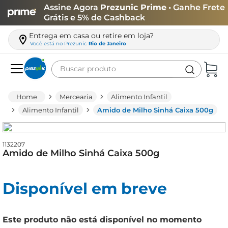
Assine Agora
Prezunic Prime
• Ganhe Frete
Grátis e 5% de Cashback
Entrega em casa ou retire em loja?
Você está no
Prezunic
Rio de Janeiro
Buscar produto
Termos mais buscados
Mercearia
Alimento Infantil
carne
Alimento Infantil
Amido de Milho Sinhá Caixa 500g
leite
café
1132207
Amido de Milho Sinhá Caixa 500g
queijo
arroz
Disponível em breve
iogurte
azeite
Este produto não está disponível no momento