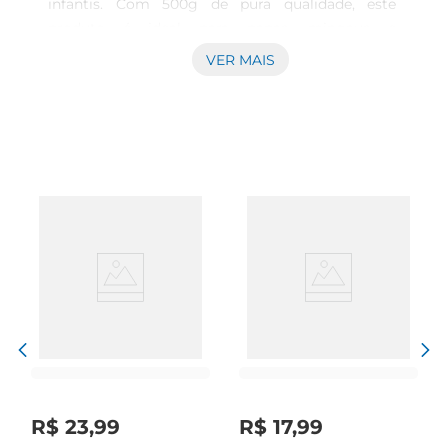
infantis. Com 500g de pura qualidade, este 
produto é ideal para papas, mingaus e 
sobremesas. É uma opção prática que ajuda a 
VER MAIS
criar texturas suaves e agradáveis, agradando ao 
paladar dos pequenos.

Uso e Benefícios  

Esse amido é excelente para engrossar caldos e 
sopas, proporcionando uma consistência 
aveludada sem alterar o gosto dos alimentos. 
Além disso, pode ser utilizado em receitas 
caseiras de doces, como pudins e bolos, tornando 
as refeições dos pequenos ainda mais saborosas. 
Sua facilidade de uso é um atrativo para os pais, 
que buscam preparar refeições de maneira rápida 
e nutritiva.

Versatilidade na Cozinha  

O Amido de Milho Sinhá é realmente versátil. Ele 
combina com frutas, legumes e até mesmo 
R$
23
,
99
R$
17
,
99
carnes, permitindo a criação de pratos variados. A 