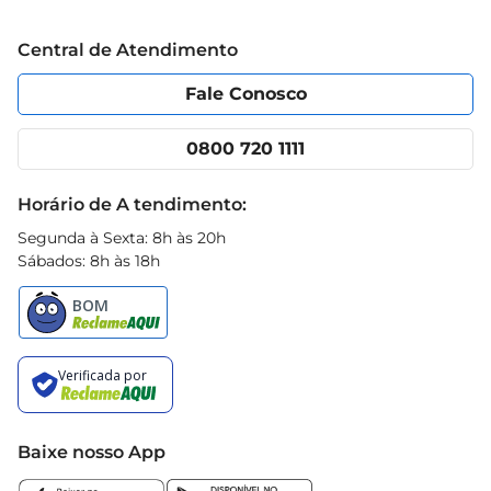
Grupo Cencosud
Trabalhe conosco
Blog Prezunic
Central de Atendimento
Política de Privacidade
Código de Ética
Portal do fornecedor
Encartes
Fale Conosco
Nossas lojas
App Prezunic
Cencosud Media
Clube Prezunic
0800 720 1111
Receitas
Black Friday
Horário de A tendimento:
Segunda à Sexta: 8h às 20h
Sábados: 8h às 18h
Baixe nosso App