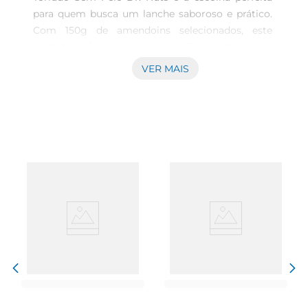
para quem busca um lanche saboroso e prático. 
Com 150g de amendoins selecionados, este 
produto oferece uma experiência de sabor 
inigualável, ideal para acompanhar suas 
VER MAIS
atividades diárias ou para um momento de 
descontração.A crocância e o sabor natural do 
amendoim são preservados, tornandoo um 
petisco irresistível.\nQualidade e sabor que fazem 
a diferença  \nOs amendoins são torrados com 
cuidado, garantindo que cada grão mantenha 
suas propriedades nutricionais e o sabor 
característico. Sem adição de sal, este produto é 
uma opção mais saudável para quem deseja 
controlar a ingestão de sódio, sem abrir mão do 
prazer de um lanche gostoso. É uma alternativa 
excelente para quem busca um snack que 
combina bem com diversas ocasiões, seja em 
casa, no trabalho ou em passeios.\nVersatilidade 