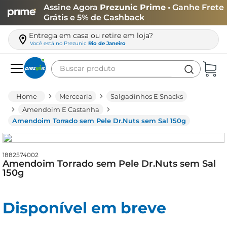
Assine Agora
Prezunic Prime
• Ganhe Frete
Grátis e 5% de Cashback
Entrega em casa ou retire em loja?
Você está no
Prezunic
Rio de Janeiro
Buscar produto
Termos mais buscados
Mercearia
Salgadinhos E Snacks
carne
Amendoim E Castanha
Amendoim Torrado sem Pele Dr.Nuts sem Sal 150g
leite
café
1882574002
queijo
Amendoim Torrado sem Pele Dr.Nuts sem Sal
150g
arroz
biscoito
Disponível em breve
azeite