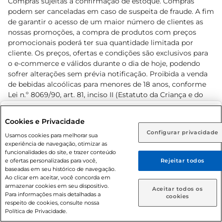
Compras sujeitas a confirmação de estoque. Compras
podem ser canceladas em caso de suspeita de fraude. A fim
de garantir o acesso de um maior número de clientes as
nossas promoções, a compra de produtos com preços
promocionais poderá ter sua quantidade limitada por
cliente. Os preços, ofertas e condições são exclusivos para
o e-commerce e válidos durante o dia de hoje, podendo
sofrer alterações sem prévia notificação. Proibida a venda
de bebidas alcoólicas para menores de 18 anos, conforme
Lei n.º 8069/90, art. 81, inciso II (Estatuto da Criança e do
Adolescente). Preços e condições exclusivos para o
www.prezunic.com.br
, podendo sofrer alterações sem aviso
Selecione sua região:
Cookies e Privacidade
prévio. O valor mínimo para as compras on-line é de R$
Configurar privacidade
Rio de Janeiro (RJ)
Goiás (GO)
Usamos cookies para melhorar sua
80,00.
experiência de navegação, otimizar as
Ou
funcionalidades do site, e trazer conteúdo
e ofertas personalizadas para você,
Rejeitar todos
Caso queira comprar online, informe como deseja receber
baseadas em seu histórico de navegação.
suas compras:
Ao clicar em aceitar, você concorda em
armazenar cookies em seu dispositivo.
© 2026 Copyright. Todos os direitos
Aceitar todos os
Para informações mais detalhadas a
Entrega em casa
Retire em Loja
cookies
reservados Prezunic.
respeito de cookies, consulte nossa
Política de Privacidade.