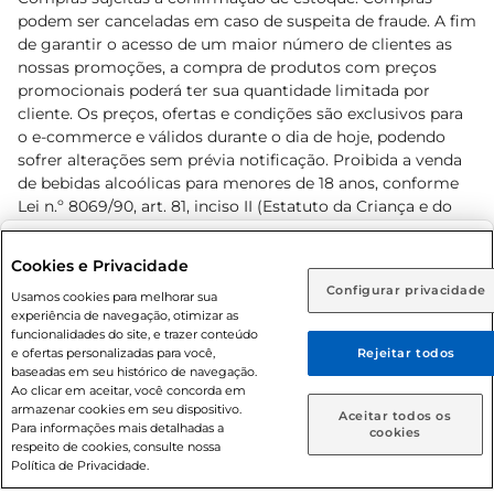
podem ser canceladas em caso de suspeita de fraude. A fim
de garantir o acesso de um maior número de clientes as
nossas promoções, a compra de produtos com preços
promocionais poderá ter sua quantidade limitada por
cliente. Os preços, ofertas e condições são exclusivos para
o e-commerce e válidos durante o dia de hoje, podendo
sofrer alterações sem prévia notificação. Proibida a venda
de bebidas alcoólicas para menores de 18 anos, conforme
Lei n.º 8069/90, art. 81, inciso II (Estatuto da Criança e do
Adolescente). Preços e condições exclusivos para o
www.prezunic.com.br
, podendo sofrer alterações sem aviso
Selecione sua região:
Cookies e Privacidade
prévio. O valor mínimo para as compras on-line é de R$
Configurar privacidade
Rio de Janeiro (RJ)
Goiás (GO)
Usamos cookies para melhorar sua
80,00.
experiência de navegação, otimizar as
Ou
funcionalidades do site, e trazer conteúdo
e ofertas personalizadas para você,
Rejeitar todos
Caso queira comprar online, informe como deseja receber
baseadas em seu histórico de navegação.
suas compras:
Ao clicar em aceitar, você concorda em
armazenar cookies em seu dispositivo.
© 2026 Copyright. Todos os direitos
Aceitar todos os
Para informações mais detalhadas a
Entrega em casa
Retire em Loja
cookies
reservados Prezunic.
respeito de cookies, consulte nossa
Política de Privacidade.