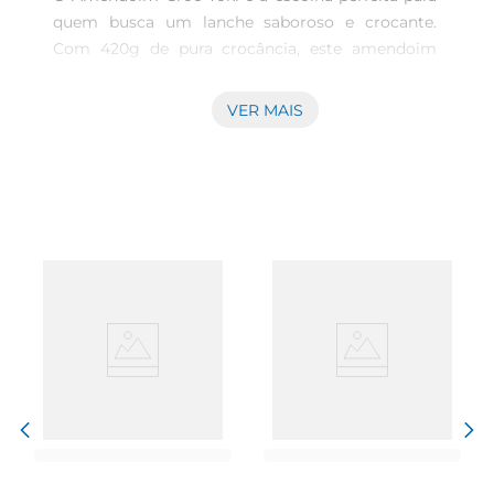
quem busca um lanche saboroso e crocante. 
Com 420g de pura crocância, este amendoim 
levemente salgado é ideal para acompanhar seus 
momentos de descontração, seja assistindo a um 
VER MAIS
filme, em um piquenique ou como um petisco 
durante a pausa do trabalho. Sua textura crocante 
e sabor equilibrado tornam cada mordida uma 
experiência agradável.

Qualidade e Sabor Garantidos  

Produzido com amendoins selecionados, o 
Amendoim Croc Yoki é um produto que prioriza 
a qualidade. O leve toque de sal realça o sabor 
natural doamendoim, proporcionando um lanche 
que agrada a todos os paladares. Além disso, a 
embalagem de 420g é prática e ideal para 
compartilhar com amigos e familiares, 
garantindo que todos possam desfrutar dessa 
delícia.
