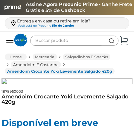
Assine Agora
Prezunic Prime
• Ganhe Frete
Grátis e 5% de Cashback
Entrega em casa ou retire em loja?
Você está no
Prezunic
Rio de Janeiro
Buscar produto
Termos mais buscados
Mercearia
Salgadinhos E Snacks
carne
Amendoim E Castanha
Amendoim Crocante Yoki Levemente Salgado 420g
leite
café
1878960003
queijo
Amendoim Crocante Yoki Levemente Salgado
420g
azeite
biscoito
Disponível em breve
arroz