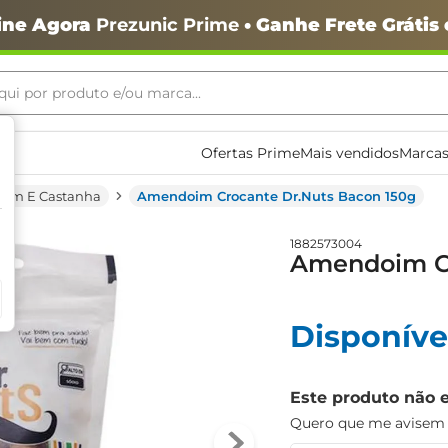
ine Agora
Prezunic Prime
• Ganhe Frete Grátis
ui por produto e/ou marca...
ais buscados
Ofertas Prime
Mais vendidos
Marcas
im E Castanha
Amendoim Crocante Dr.Nuts Bacon 150g
1882573004
Amendoim Cr
Disponíve
o
Este produto não 
Quero que me avisem q