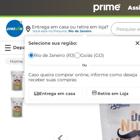
Ass
Pesquise aq
Entrega em casa ou retire em loja?
Você está no
Prezunic
Rio de Janeiro
Termos m
Selecione sua região:
Serviços
carne
Rio de Janeiro (RJ)
Goiás (GO)
Mercearia
Salgadinhos E Snacks
Amendo
leite
Ou
café
Caso queira comprar online, informe como deseja
receber suas compras:
queijo
Entrega em casa
Retire em Loja
arroz
azeite
biscoit
cerveja
iogurte