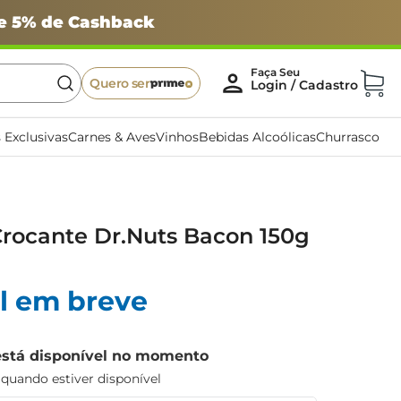
 e 5% de Cashback
Quero ser
 Exclusivas
Carnes & Aves
Vinhos
Bebidas Alcoólicas
Churrasco
ocante Dr.Nuts Bacon 150g
l em breve
está disponível no momento
uando estiver disponível