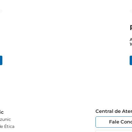
Central de At
ic
zunic
Fale Con
e Ética