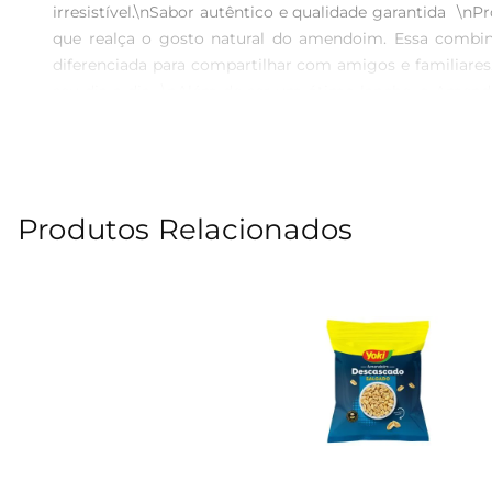
irresistível.\nSabor autêntico e qualidade garantida  
que realça o gosto natural do amendoim. Essa combi
diferenciada para compartilhar com amigos e familiares
seu dia a dia  \nAlém de ser um ótimo lanche, o Amendo
mesmo como cobertura de sobremesas. Sua versatil
lanches.\nInformações nutricionais e recomendações de
equilibrada. É importante consumir com moderação, espec
em um recipiente bem fechado para preservar a crocância
Produtos Relacionados