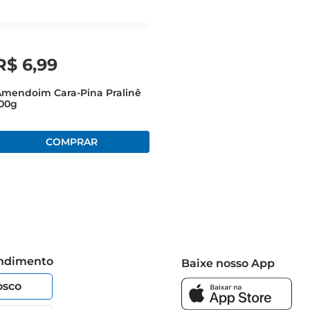
R$
6
,
99
Amendoim Cara-Pina Pralinê
100g
endimento
Baixe nosso App
osco