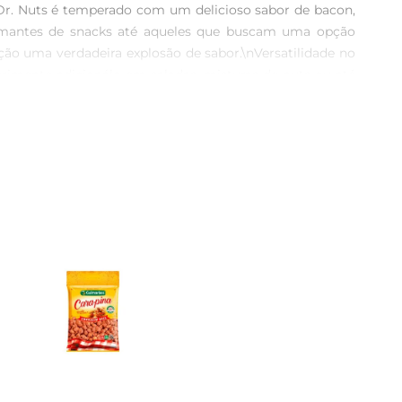
 Dr. Nuts é temperado com um delicioso sabor de bacon, 
amantes de snacks até aqueles que buscam uma opção 
ão uma verdadeira explosão de sabor.\nVersatilidade no 
rimente adicionálo em saladas, misturas de nuts ou até 
rpreendentes, elevando o sabor dos seus pratos e 
gorduras saudáveis, contribuindo para uma alimentação 
rmazene em local fresco e seco, e após aberto, mantenha 