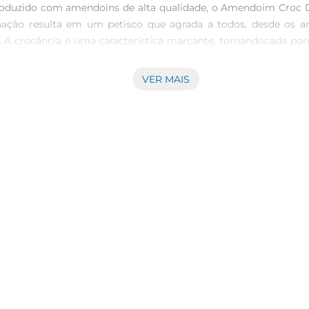
\nProduzido com amendoins de alta qualidade, o Amendoim Croc
nação resulta em um petisco que agrada a todos, desde os 
. A crocância é uma característica marcante, tornandocada porç
im Croc Dr. Nuts pode ser utilizado em diversas receitas. Expe
idade permite que você crie combinações deliciosas e su
VER MAIS
 uso  \nO Amendoim Croc Dr. Nuts é uma fonte de proteínas e 
ialmente se você estiver controlando a ingestão decalorias. A
 e o sabor.