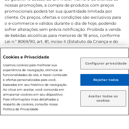
nossas promoções, a compra de produtos com preços
promocionais poderá ter sua quantidade limitada por
cliente. Os preços, ofertas e condições são exclusivos para
o e-commerce e válidos durante o dia de hoje, podendo
sofrer alterações sem prévia notificação. Proibida a venda
de bebidas alcoólicas para menores de 18 anos, conforme
Lei n.º 8069/90, art. 81, inciso II (Estatuto da Criança e do
Adolescente). Preços e condições exclusivos para o
www.prezunic.com.br
, podendo sofrer alterações sem aviso
Selecione sua região:
Cookies e Privacidade
prévio. O valor mínimo para as compras on-line é de R$
Configurar privacidade
Rio de Janeiro (RJ)
Goiás (GO)
Usamos cookies para melhorar sua
80,00.
experiência de navegação, otimizar as
Ou
funcionalidades do site, e trazer conteúdo
e ofertas personalizadas para você,
Rejeitar todos
Caso queira comprar online, informe como deseja receber
baseadas em seu histórico de navegação.
suas compras:
Ao clicar em aceitar, você concorda em
armazenar cookies em seu dispositivo.
© 2026 Copyright. Todos os direitos
Aceitar todos os
Para informações mais detalhadas a
Entrega em casa
Retire em Loja
cookies
reservados Prezunic.
respeito de cookies, consulte nossa
Política de Privacidade.