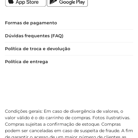
porção é uma oportunidade de cuidar da sua 
saúde, enquanto desfruta de um sabor irresistível. 
Experimente essa fruta desidratada e descubra 
Formas de pagamento
como ela pode transformar suas refeições em 
Dúvidas frequentes (FAQ)
momentos ainda mais especiais.
Política de troca e devolução
Política de entrega
Condições gerais: Em caso de divergência de valores, o
valor válido é o do carrinho de compras. Fotos ilustrativas.
Compras sujeitas a confirmação de estoque. Compras
podem ser canceladas em caso de suspeita de fraude. A fim
de garantir o acesso de um maior número de clientes as