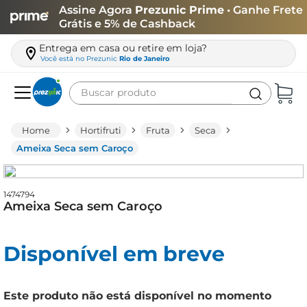
Assine Agora
Prezunic Prime
• Ganhe Frete
Grátis e 5% de Cashback
Entrega em casa ou retire em loja?
Você está no
Prezunic
Rio de Janeiro
Buscar produto
Termos mais buscados
Hortifruti
Fruta
Seca
carne
Ameixa Seca sem Caroço
leite
café
1474794
Ameixa Seca sem Caroço
queijo
arroz
Disponível em breve
azeite
biscoito
Este produto não está disponível no momento