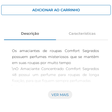
iogurte
papel higiênico
ADICIONAR AO CARRINHO
cerveja
Descrição
Características
Os amaciantes de roupas Comfort Segredos 
possuem perfumes misteriosos que se mantêm 
em suas roupas por muito tempo

\nO Amaciante Concentrado Comfort Segredos 
48 possui um perfume para roupas de longa 
fixação, para que fiquem sempre perfumadas

\nComfort Segredos éum amaciante de roupas 
concentrado que possui uma combinação 
VER MAIS
exclusiva de 48 ingredientes da perfumaria fina

\nAlém do cuidado de Comfort em suas roupas, 
este amaciante é o segredo para uma experiência 