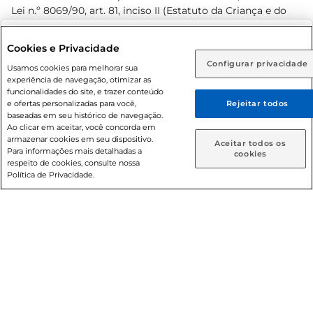
Lei n.º 8069/90, art. 81, inciso II (Estatuto da Criança e do
Adolescente). Preços e condições exclusivos para o
www.prezunic.com.br
, podendo sofrer alterações sem aviso
Selecione sua região:
Cookies e Privacidade
prévio. O valor mínimo para as compras on-line é de R$
Configurar privacidade
Rio de Janeiro (RJ)
Goiás (GO)
Usamos cookies para melhorar sua
80,00.
experiência de navegação, otimizar as
Ou
funcionalidades do site, e trazer conteúdo
e ofertas personalizadas para você,
Rejeitar todos
Caso queira comprar online, informe como deseja receber
baseadas em seu histórico de navegação.
suas compras:
Ao clicar em aceitar, você concorda em
armazenar cookies em seu dispositivo.
© 2026 Copyright. Todos os direitos
Aceitar todos os
Para informações mais detalhadas a
Entrega em casa
Retire em Loja
cookies
reservados Prezunic.
respeito de cookies, consulte nossa
Política de Privacidade.
Cencosud Brasil Comercial SA.CNPJ sob n° 39.346.861/0350-
38 . Sediada na Av. das Nações Unidas, 12.995, 21º andar, CEP:
04.578-000, Bairro Brooklin Paulista, na cidade de São Paulo
- SP.