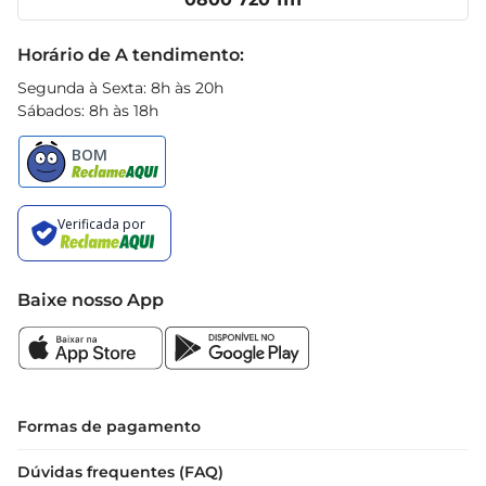
suas roupas fiquem perfumadas por muito mais 
Receitas
tempo. Além de cuidar e fixar o perfume em suas 
Black Friday
Horário de A tendimento:
roupas, o amaciante Comfort Segredos cuida do 
meio ambiente, pois além de ser concentrado, 
Segunda à Sexta: 8h às 20h
sua garrafa e tampa são feitas de plástico 
Sábados: 8h às 18h
reciclado ereciclável. Faça o descarte consciente. 
Com o amaciante Comfort, suas roupas ficam 
livres de bolinhas e conservam a sua forma e cor. 
Comfort concentrado possui perfume 
encapsulado que penetra no tecido durante o 
processo de lavagem de roupa, deixandoa muito 
mais cheirosa até mesmo depois de seca O 
Baixe nosso App
motivo Quando você se movimenta, essas 
cápsulas de perfume se rompem e liberam essa 
fragrância misteriosa e incrível, fazendo com que 
aquele cheiro de perfumaria fina dure muito 
mais. Impossível não querer descobrir o segredo 
Formas de pagamento
dos perfumes que nunca acabam
Dúvidas frequentes (FAQ)