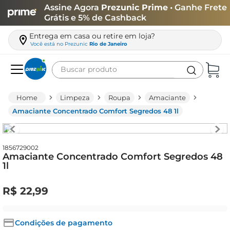
Assine Agora
Prezunic Prime
• Ganhe Frete
Grátis e 5% de Cashback
Entrega em casa ou retire em loja?
Você está no
Prezunic
Rio de Janeiro
Buscar produto
Termos mais buscados
Limpeza
Roupa
Amaciante
carne
Amaciante Concentrado Comfort Segredos 48 1l
leite
café
1856729002
Amaciante Concentrado Comfort Segredos 48
queijo
1l
arroz
R$
22
,
99
biscoito
azeite
Condições de pagamento