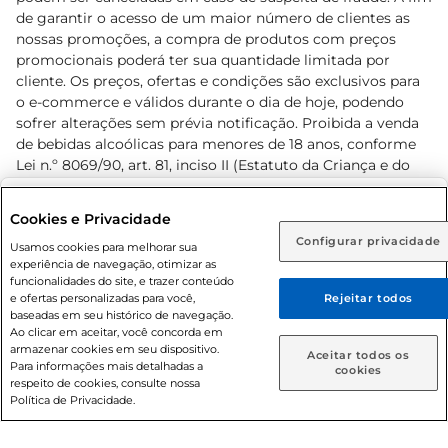
de garantir o acesso de um maior número de clientes as
nossas promoções, a compra de produtos com preços
promocionais poderá ter sua quantidade limitada por
cliente. Os preços, ofertas e condições são exclusivos para
o e-commerce e válidos durante o dia de hoje, podendo
sofrer alterações sem prévia notificação. Proibida a venda
de bebidas alcoólicas para menores de 18 anos, conforme
Lei n.º 8069/90, art. 81, inciso II (Estatuto da Criança e do
Adolescente). Preços e condições exclusivos para o
www.prezunic.com.br
, podendo sofrer alterações sem aviso
Selecione sua região:
Cookies e Privacidade
prévio. O valor mínimo para as compras on-line é de R$
Configurar privacidade
Rio de Janeiro (RJ)
Goiás (GO)
Usamos cookies para melhorar sua
80,00.
experiência de navegação, otimizar as
Ou
funcionalidades do site, e trazer conteúdo
e ofertas personalizadas para você,
Rejeitar todos
Caso queira comprar online, informe como deseja receber
baseadas em seu histórico de navegação.
suas compras:
Ao clicar em aceitar, você concorda em
armazenar cookies em seu dispositivo.
© 2026 Copyright. Todos os direitos
Aceitar todos os
Para informações mais detalhadas a
Entrega em casa
Retire em Loja
cookies
reservados Prezunic.
respeito de cookies, consulte nossa
Política de Privacidade.