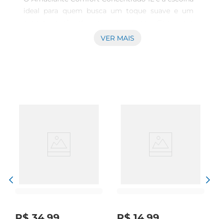
ideal para quem busca um toque suave e um 
aroma envolvente em suas roupas. Com uma 
fórmula concentrada, ele proporciona um 
VER MAIS
rendimento superior, garantindo que suas peças 
fiquem macias e agradáveis ao toque. Ideal para 
todos os tipos de tecidos, o amaciante é perfeito 
para deixar suas roupas com uma sensação de 
frescor e conforto a cada uso.

Aroma duradouro e refrescante  

Com a tecnologia Energy, este amaciante 
oferece um perfume vibrante que se mantém por 
mais tempo nas suas roupas. A fragrância é 
cuidadosamente desenvolvida para proporcionar 
uma experiência olfativa agradável, tornando 
cada momento com suas roupas ainda mais 
especial. Ao usar o Amaciante Comfort, você 
sentirá a diferença na suavidade e no aroma, que 
R$
34
,
99
R$
14
,
99