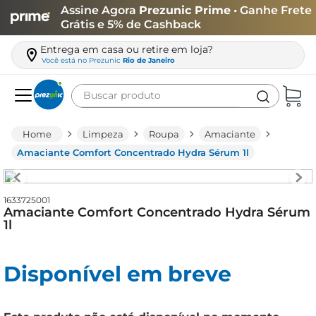
Assine Agora
Prezunic Prime
• Ganhe Frete
Grátis e 5% de Cashback
Entrega em casa ou retire em loja?
Você está no
Prezunic
Rio de Janeiro
Buscar produto
Termos mais buscados
Limpeza
Roupa
Amaciante
carne
Amaciante Comfort Concentrado Hydra Sérum 1l
leite
café
1633725001
Amaciante Comfort Concentrado Hydra Sérum
queijo
1l
biscoito
Disponível em breve
azeite
arroz