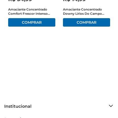
se destaca mesmo após várias lavagens.

Amaciante Concentrado
Amaciante Concentrado
Comfort Frescor Intenso
Downy Lírios Do Campo
Fácil de usar e eficiente  

Frasco 1,8 Litro Embalagem
500ml
A aplicação do Amaciante Comfort é simples e 
Econômica
prática. Basta adicionar a quantidade 
recomendada no compartimento específico da 
máquina de lavar ou diluí-lo em água para uso 
manual. Sua fórmula concentrada permite que 
você utilize menos produto, economizando e 
garantindo um excelente custo-benefício. Assim, 
você pode cuidar das suas roupas de forma 
eficiente, sem abrir mão da qualidade.

Especificações do produto  

- Volume: 1 litro  

- Tipo: Amaciante concentrado  

- Fragrância: Energy  

Institucional
- Indicado para todos os tipos de tecidos  

Sobre o Prezunic