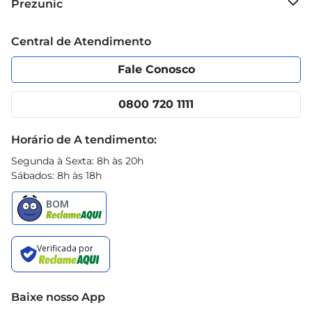
Prezunic
Com o Amaciante Comfort Concentrado 1L, suas 
Grupo Cencosud
roupas ganham um novo ar de frescor e 
Trabalhe conosco
Blog Prezunic
Central de Atendimento
suavidade, tornando o dia a dia mais confortável 
Política de Privacidade
Código de Ética
e agradável.
Portal do fornecedor
Encartes
Fale Conosco
Nossas lojas
App Prezunic
Cencosud Media
Clube Prezunic
0800 720 1111
Receitas
Black Friday
Horário de A tendimento:
Segunda à Sexta: 8h às 20h
Sábados: 8h às 18h
Baixe nosso App