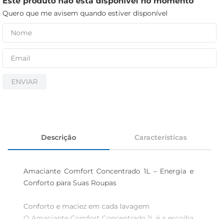
Este produto não está disponível no momento
iogurte
Quero que me avisem quando estiver disponível
papel higiênico
cerveja
ENVIAR
Descrição
Características
Amaciante Comfort Concentrado 1L – Energia e 
Conforto para Suas Roupas

Conforto e maciez em cada lavagem  

O Amaciante Comfort Concentrado 1L é a escolha 