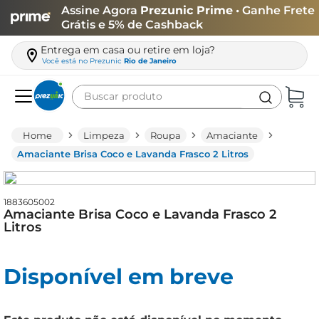
Assine Agora
Prezunic Prime
• Ganhe Frete
Grátis e 5% de Cashback
Entrega em casa ou retire em loja?
Você está no
Prezunic
Rio de Janeiro
Buscar produto
Termos mais buscados
Limpeza
Roupa
Amaciante
carne
Amaciante Brisa Coco e Lavanda Frasco 2 Litros
leite
café
1883605002
Amaciante Brisa Coco e Lavanda Frasco 2
queijo
Litros
biscoito
Disponível em breve
azeite
arroz