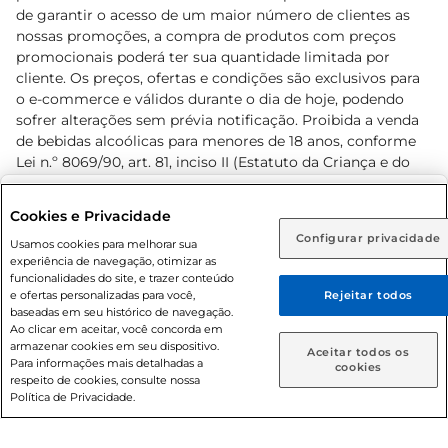
de garantir o acesso de um maior número de clientes as
nossas promoções, a compra de produtos com preços
promocionais poderá ter sua quantidade limitada por
cliente. Os preços, ofertas e condições são exclusivos para
o e-commerce e válidos durante o dia de hoje, podendo
sofrer alterações sem prévia notificação. Proibida a venda
de bebidas alcoólicas para menores de 18 anos, conforme
Lei n.º 8069/90, art. 81, inciso II (Estatuto da Criança e do
Adolescente). Preços e condições exclusivos para o
www.prezunic.com.br
, podendo sofrer alterações sem aviso
Selecione sua região:
Cookies e Privacidade
prévio. O valor mínimo para as compras on-line é de R$
Configurar privacidade
Rio de Janeiro (RJ)
Goiás (GO)
Usamos cookies para melhorar sua
80,00.
experiência de navegação, otimizar as
Ou
funcionalidades do site, e trazer conteúdo
e ofertas personalizadas para você,
Rejeitar todos
Caso queira comprar online, informe como deseja receber
baseadas em seu histórico de navegação.
suas compras:
Ao clicar em aceitar, você concorda em
armazenar cookies em seu dispositivo.
© 2026 Copyright. Todos os direitos
Aceitar todos os
Para informações mais detalhadas a
Entrega em casa
Retire em Loja
cookies
reservados Prezunic.
respeito de cookies, consulte nossa
Política de Privacidade.