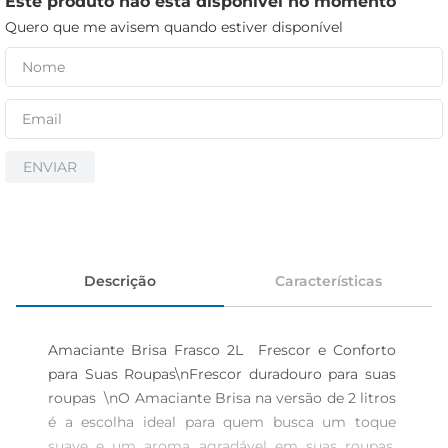
Este produto não está disponível no momento
iogurte
Quero que me avisem quando estiver disponível
papel higiênico
cerveja
ENVIAR
Descrição
Características
Amaciante Brisa Frasco 2L  Frescor e Conforto 
para Suas Roupas\nFrescor duradouro para suas 
roupas  \nO Amaciante Brisa na versão de 2 litros 
é a escolha ideal para quem busca um toque 
suave e um aroma agradável em suas roupas. 