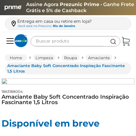
Assine Agora
Prezunic Prime
• Ganhe Frete
Grátis e 5% de Cashback
Entrega em casa ou retire em loja?
Você está no
Prezunic
Rio de Janeiro
Buscar produto
Termos mais buscados
Limpeza
Roupa
Amaciante
carne
Amaciante Baby Soft Concentrado Inspiração Fascinante
1,5 Litros
leite
café
1863188004
queijo
Amaciante Baby Soft Concentrado Inspiração
Fascinante 1,5 Litros
arroz
azeite
Disponível em breve
biscoito