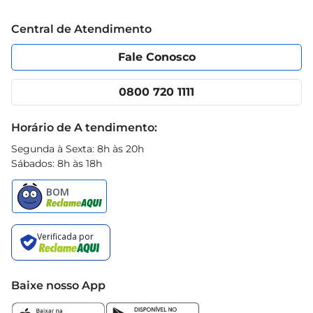
Trabalhe conosco
Blog Prezunic
Central de Atendimento
Política de Privacidade
Código de Ética
Portal do fornecedor
Encartes
Fale Conosco
Nossas lojas
App Prezunic
Cencosud Media
Clube Prezunic
0800 720 1111
Receitas
Black Friday
Horário de A tendimento:
Segunda à Sexta: 8h às 20h
Sábados: 8h às 18h
Baixe nosso App