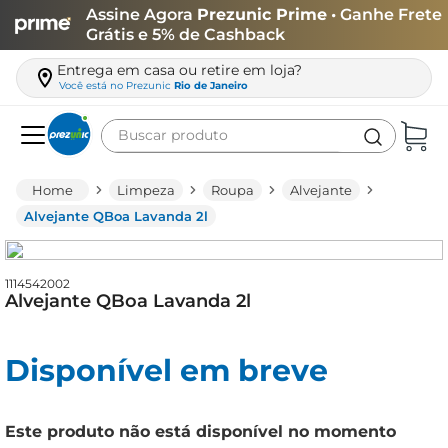
Assine Agora
Prezunic Prime
• Ganhe Frete
Grátis e 5% de Cashback
Entrega em casa ou retire em loja?
Você está no
Prezunic
Rio de Janeiro
Buscar produto
Termos mais buscados
Limpeza
Roupa
Alvejante
carne
Alvejante QBoa Lavanda 2l
leite
café
1114542002
Alvejante QBoa Lavanda 2l
queijo
arroz
Disponível em breve
biscoito
azeite
Este produto não está disponível no momento