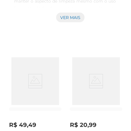
manter o aspecto de limpeza mesmo com o uso 
frequente. Indicado para processos regulares de 
lavagem, é compatível com diversos tipos de 
VER MAIS
tecidos que suportam tratamento com 
alvejantes, destacandose por sua ação suave. 
Aroma agradável e frescor constante Além da 
função de limpeza, este produto traz o aroma de 
lavanda, que proporciona sensação de frescor e 
bemestar nas roupas após a lavagem. Essa 
característica contribui para manter os espaços 
com uma fragrância leve e contínua, sem deixar 
odor residual intenso ou desagradável. 
Versatilidade no uso diário Com 
fórmuladesenvolvida para atuação eficaz, o 
alvejante QBoa pode ser utilizado em diferentes 
contextos domésticos voltados para a limpeza 
deroupas e tecidos. Seu volume de 2 litros atende 
à necessidade de famílias que realizam lavagens 
R$
49
,
49
R$
20
,
99
regulares, promovendo um equilíbrioentre 