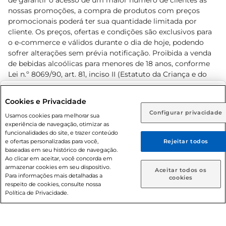
de garantir o acesso de um maior número de clientes as
nossas promoções, a compra de produtos com preços
promocionais poderá ter sua quantidade limitada por
cliente. Os preços, ofertas e condições são exclusivos para
o e-commerce e válidos durante o dia de hoje, podendo
sofrer alterações sem prévia notificação. Proibida a venda
de bebidas alcoólicas para menores de 18 anos, conforme
Lei n.º 8069/90, art. 81, inciso II (Estatuto da Criança e do
Adolescente). Preços e condições exclusivos para o
www.prezunic.com.br
, podendo sofrer alterações sem aviso
Selecione sua região:
Cookies e Privacidade
prévio. O valor mínimo para as compras on-line é de R$
Configurar privacidade
Rio de Janeiro (RJ)
Goiás (GO)
Usamos cookies para melhorar sua
80,00.
experiência de navegação, otimizar as
Ou
funcionalidades do site, e trazer conteúdo
e ofertas personalizadas para você,
Rejeitar todos
Caso queira comprar online, informe como deseja receber
baseadas em seu histórico de navegação.
suas compras:
Ao clicar em aceitar, você concorda em
armazenar cookies em seu dispositivo.
© 2026 Copyright. Todos os direitos
Aceitar todos os
Para informações mais detalhadas a
Entrega em casa
Retire em Loja
cookies
reservados Prezunic.
respeito de cookies, consulte nossa
Política de Privacidade.