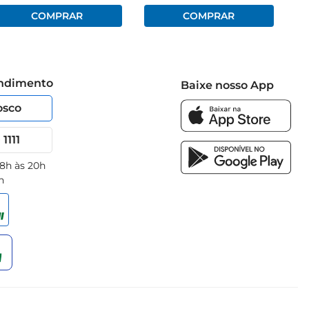
endimento
Baixe nosso App
osco
1111
 8h às 20h
h