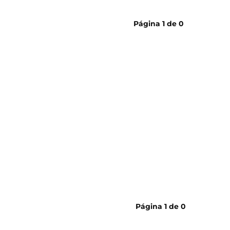
cerveja
Página
1
de
0
Página
1
de
0