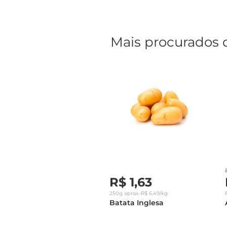
Mais procurados 
R$
1
,
63
250g
aprox.
•
R$
6
,
49
/kg
Batata Inglesa