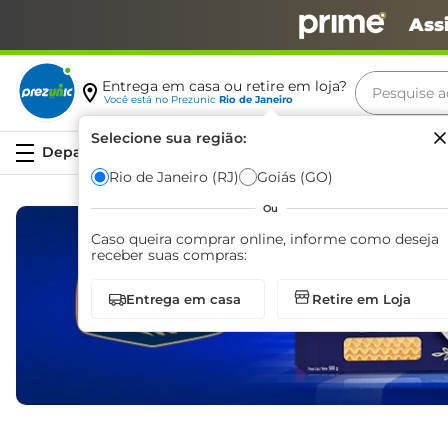
Ass
Pesquise aq
Entrega em casa ou retire em loja?
Você está no
Prezunic
Rio de Janeiro
Termos m
Selecione sua região:
Serviços
carne
Rio de Janeiro (RJ)
Goiás (GO)
leite
Ou
café
Caso queira comprar online, informe como deseja
receber suas compras:
queijo
Entrega em casa
Retire em Loja
biscoit
azeite
arroz
iogurte
papel h