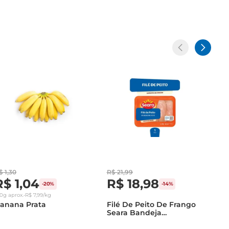
$
1
,
30
R$
21
,
99
R$
1
,
04
R$
18
,
98
-
20%
-
14%
30g
aprox.
•
R$
7
,
99
/kg
anana Prata
Filé De Peito De Frango
Seara Bandeja
Congelado 1Kg