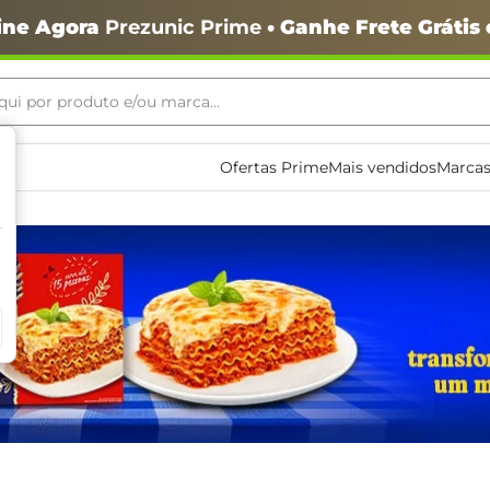
ine Agora
Prezunic Prime
• Ganhe Frete Grátis
ui por produto e/ou marca...
ais buscados
Ofertas Prime
Mais vendidos
Marcas
o
igiênico