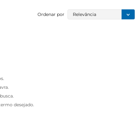
Ordenar por
Relevância
s.
avra.
 busca.
 termo desejado.