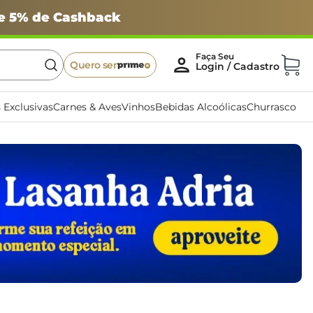
 e 5% de Cashback
Quero ser
 Exclusivas
Carnes & Aves
Vinhos
Bebidas Alcoólicas
Churrasco