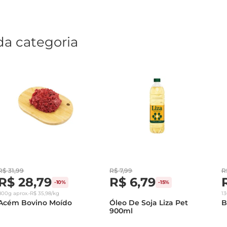
da categoria
R$
31
,
99
R$
7
,
99
R
R$
28
,
79
R$
6
,
79
-
10%
-
15%
800g
aprox.
•
R$
35
,
98
/kg
1
Acém Bovino Moído
Óleo De Soja Liza Pet
B
900ml