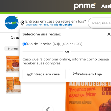
Ass
Pesquise aq
Entrega em casa ou retire em loja?
Você está no
Prezunic
Rio de Janeiro
Termos m
Selecione sua região:
Serviços
carne
Rio de Janeiro (RJ)
Goiás (GO)
Congelados
Pratos Prontos
Outros Pratos
leite
Ou
café
Caso queira comprar online, informe como deseja
receber suas compras:
queijo
Entrega em casa
Retire em Loja
biscoit
azeite
arroz
iogurte
papel h