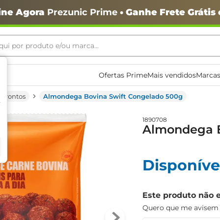
ine Agora
Prezunic Prime
• Ganhe Frete Grátis
ui por produto e/ou marca...
ais buscados
Ofertas Prime
Mais vendidos
Marcas
 Prontos
Almondega Bovina Swift Congelado 500g
1890708
Almondega B
o
Disponíve
Este produto não 
Quero que me avisem q
igiênico