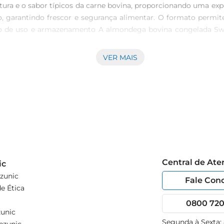
ra e o sabor típicos da carne bovina, proporcionando uma exp
, garantindo frescor e segurança alimentar. O formato permit
cação de uso e armazenamento A almondega bovina congelada Sw
me preferência, agilizando o preparo das refeições sem a neces
gelado até o momento do consumo, respeitando as orientaçõ
VER MAIS
or desempenho no preparo. Características do produto A embal
feições individuais. O produto faz parte da categoria Outros
a. Com a marca Swift, reconhecida no mercado brasileiro, o ite
Central de At
ic
zunic
Fale Con
e Ética
0800 720 
unic
Segunda à Sexta: