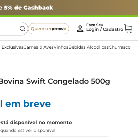
 e 5% de Cashback
Quero ser
 Exclusivas
Carnes & Aves
Vinhos
Bebidas Alcoólicas
Churrasco
ovina Swift Congelado 500g
l em breve
está disponível no momento
uando estiver disponível