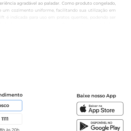
eriência agradável ao paladar. Como produto congelado, 
e um cozimento uniforme, facilitando sua utilização em 
ift é indicada para uso em pratos quentes, podendo ser 
sidade de processos complexos. Para manter a qualidade e 
es de armazenamento para alimentos congelados. Essa 
agem contém 500g de almondegas bovinas, representando 
 Pratos Prontos, sendo uma solução versátil para quem 
m traz confiabilidade e tradição na escolha de alimentos 
endimento
Baixe nosso App
osco
1111
 8h às 20h